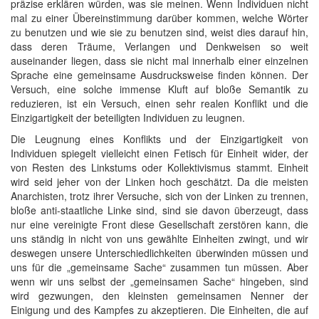
präzise erklären würden, was sie meinen. Wenn Individuen nicht
mal zu einer Übereinstimmung darüber kommen, welche Wörter
zu benutzen und wie sie zu benutzen sind, weist dies darauf hin,
dass deren Träume, Verlangen und Denkweisen so weit
auseinander liegen, dass sie nicht mal innerhalb einer einzelnen
Sprache eine gemeinsame Ausdrucksweise finden können. Der
Versuch, eine solche immense Kluft auf bloße Semantik zu
reduzieren, ist ein Versuch, einen sehr realen Konflikt und die
Einzigartigkeit der beteiligten Individuen zu leugnen.
Die Leugnung eines Konflikts und der Einzigartigkeit von
Individuen spiegelt vielleicht einen Fetisch für Einheit wider, der
von Resten des Linkstums oder Kollektivismus stammt. Einheit
wird seid jeher von der Linken hoch geschätzt. Da die meisten
Anarchisten, trotz ihrer Versuche, sich von der Linken zu trennen,
bloße anti-staatliche Linke sind, sind sie davon überzeugt, dass
nur eine vereinigte Front diese Gesellschaft zerstören kann, die
uns ständig in nicht von uns gewählte Einheiten zwingt, und wir
deswegen unsere Unterschiedlichkeiten überwinden müssen und
uns für die „gemeinsame Sache“ zusammen tun müssen. Aber
wenn wir uns selbst der „gemeinsamen Sache“ hingeben, sind
wird gezwungen, den kleinsten gemeinsamen Nenner der
Einigung und des Kampfes zu akzeptieren. Die Einheiten, die auf