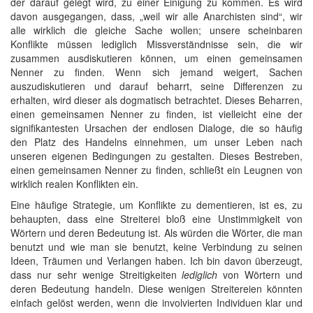
der darauf gelegt wird, zu einer Einigung zu kommen. Es wird
davon ausgegangen, dass, „weil wir alle Anarchisten sind“, wir
alle wirklich die gleiche Sache wollen; unsere scheinbaren
Konflikte müssen lediglich Missverständnisse sein, die wir
zusammen ausdiskutieren können, um einen gemeinsamen
Nenner zu finden. Wenn sich jemand weigert, Sachen
auszudiskutieren und darauf beharrt, seine Differenzen zu
erhalten, wird dieser als dogmatisch betrachtet. Dieses Beharren,
einen gemeinsamen Nenner zu finden, ist vielleicht eine der
signifikantesten Ursachen der endlosen Dialoge, die so häufig
den Platz des Handelns einnehmen, um unser Leben nach
unseren eigenen Bedingungen zu gestalten. Dieses Bestreben,
einen gemeinsamen Nenner zu finden, schließt ein Leugnen von
wirklich realen Konflikten ein.
Eine häufige Strategie, um Konflikte zu dementieren, ist es, zu
behaupten, dass eine Streiterei bloß eine Unstimmigkeit von
Wörtern und deren Bedeutung ist. Als würden die Wörter, die man
benutzt und wie man sie benutzt, keine Verbindung zu seinen
Ideen, Träumen und Verlangen haben. Ich bin davon überzeugt,
dass nur sehr wenige Streitigkeiten
lediglich
von Wörtern und
deren Bedeutung handeln. Diese wenigen Streitereien könnten
einfach gelöst werden, wenn die involvierten Individuen klar und