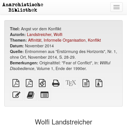
Toggl
navig
Titel:
Angst vor dem Konflikt
AutorIn:
Landstreicher, Wolfi
Themen:
Affinität
,
Informelle Organisation
,
Konflikt
Datum:
November 2014
Quelle:
Entnommen aus "Erstürmung des Horizonts", Nr. 1,
ohne Ort, November 2014, S. 28-29.
Bemerkungen:
Originaltitel: "Fear of Conflict", in:
Willful
Disobedience
, Volume 1, Ende der 1990er.
reines
A4
EPUB
Reines
XeLaTex
reine
Quellendate
PDF
Broschüren
(für
HTML
Quelle
Textquelle
mit
PDF
mobile
(Druckerfreundlich)
Anhängen
Diesen
Füge
Select
Geräte)
Text
diesen
individual
bearbeiten
Text
parts
zum
for
Buchbinder
the
Wolfi Landstreicher
hinzu
bookbuilder