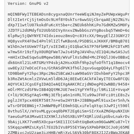
Version: GnuPG v2

mQINBFWyITEBEADsn8cygxnaQUnrYeeWEqiNJmyZePUWpxWguPrRR
Dlt2IetrCjSjtmOsOc9LHf8Y0skTsr6wwSUjCbrqaAEjN2ZNiYugp
dXp7I1wtlU07kokdFuKcXt5be+cZNEUk6hhKiPo7GdKMZw5M0FybN
JZDTFi2dUMdyfU2UUbSDIVyXnxvZNwbbGszVYgBosbq5TWmD+6oNv
6lpRwj5jQWYNYE74Idxieouz8msQ+c83tcXX/9mygElZJ3GNY27gQ
HQ8yvxPX4FOwI4Pnl9lIZlfwKBon6/PSDBSLxJKHXF/BM8qB701v8
W1hDnJetUUeW7fIpT/oIEIWEzjO1QbaCkG7P76FbMR2kFCDTxM5dR
w7mw5Xr19zf3yX0URQFWeTJwJs4SPgJAV4hu/dI1Q4LHwSASJuSXG
+mHIxCDwESqwSu8Mqew5B0/WVuFlXsSdNd+McZF6QlJ36vOBBxQuw
dk6UnXl21LnRTGMzYP4sbjA2HsxXOhf9hp2qfoOfhT1q18mocv4d0
uw8EyJ27eDCoCFso/GtRASdPVK3fhGl2qxvGuqpQQ4yLFhg6IlYPs
tD9BbmFyY2hpc3Rpc2NoZSBCaWJsaW90aGVrIDxhbmFyY2hpc3Rpc
b3RoZWtAcmlzZXVwLm5ldD6JAj8EEwECACkFAlWyITECGw8FCQUbu
AQYVCAIJCgsEFgIDAQIeAQIXgAAKCRCzjdNDegP02wNBD/9458+Q4
mOlrMYCzdSFNvI8B4QQtMKJUE7ee1YgFYHfEy/l9Ri11E+VvqxMKM
C+lU/9CRSgYAqS+MNj3Efbja6n1nVRLTCu99wJFHFci0tiE8sZvdB
pglzJXTpcx40ERT58t7n+eSw2HYtB+JIBBNgwMl91uxIer5nh/Wom
wTsrDFDEBNGj+7JmNWPByPlE0mhSQLxiFelqXtqc3JwPIjt590lZW
8vthuSlX//mYovMLgyceq0bPKT2Eg6iSm+SIrXxAZMd4puNXIUHQV
YaeuGuP5A3MxwUI3ZX9KlJzhOSXBiVPfXQRliUdipUbvLnakrDvVh
9bAijLXK77vmR5XOcpa+SKE1IICS4htUqBeKsm96GwWMCu87+lYdE
S5KqqzeNMZsLKySl7EU2bIVs8P55EYSWySXPmbP8KICJo0j65MEuY
2ZMBiycJxU2zae3izHHB/mRjXvLS6Vk30bF8QXJIJZzBWgJEKABF1