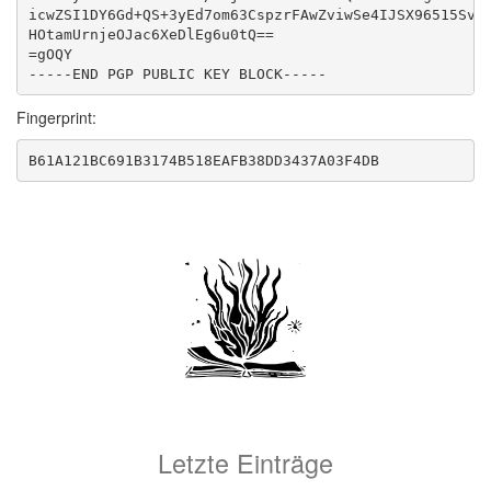
icwZSI1DY6Gd+QS+3yEd7om63CspzrFAwZviwSe4IJSX96515SvQm
HOtamUrnjeOJac6XeDlEg6u0tQ==

=gOQY

Fingerprint:
Letzte Einträge