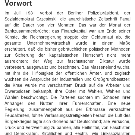
Vorwort
Im Juli 1931 verbot der Berliner Polizeipräsident, der
Sozialdemokrat Grzesinski, die anarchistische Zeitschrift Fanal
auf die Dauer von vier Monaten. Das war der Monat der
Bankzusammenbrüche; das Finanzkapital war am Ende seiner
Künste, die Reichsregierung stoppte den Geldumlauf ab, die
gesamte Unternehmerwirtschaft wurde in einem Maße
erschüttert, daß die bisher gebräuchlichen politischen Methoden
zur Sicherung der kapitalistischen Herrschaft nicht mehr
ausreichten; der Weg zur faschistischen Diktatur wurde
verbreitert, ausgewalzt und beschritten. Das Massenelend wuchs,
mit ihm die Hilflosigkeit der öffentlichen Ämter, und zugleich
wuchsen die Ansprüche der Industriellen und Großgrundbesitzer;
die Krise wurde mit verschärftem Druck auf die Arbeiter und
Erwerbslosen bekämpft, ihre Opfer mit Wahlen, Wahlen und
Wahlen beschwichtigt. Die Parteien suchten im Schaden ihrer
Anhänger den Nutzen ihrer Führerschaften. Eine neue
Regierung, zusammengeholt aus der Erbmasse verkrachter
Feudalzeiten, führte Verfassungsstreitigkeiten herauf, die Luft des
Bürgerkrieges legte sich drohend auf Deutschland; alle Versuche,
Druck und Verzweiflung zu bannen, alle Heilmittel, von Faschisten
und Demokraten, Kirchlichen und Rechts- wie Linkssozialisten