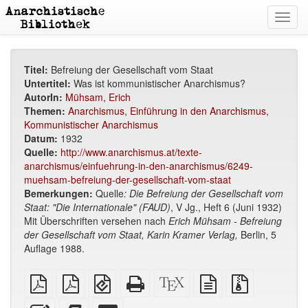
Toggl
navig
Titel:
Befreiung der Gesellschaft vom Staat
Untertitel:
Was ist kommunistischer Anarchismus?
AutorIn:
Mühsam, Erich
Themen:
Anarchismus
,
Einführung in den Anarchismus
,
Kommunistischer Anarchismus
Datum:
1932
Quelle:
http://www.anarchismus.at/texte-
anarchismus/einfuehrung-in-den-anarchismus/6249-
muehsam-befreiung-der-gesellschaft-vom-staat
Bemerkungen:
Quelle
: Die Befreiung der Gesellschaft vom
Staat: "Die Internationale" (FAUD)
, V Jg., Heft 6 (Juni 1932)
Mit Überschriften versehen nach
Erich Mühsam - Befreiung
der Gesellschaft vom Staat, Karin Kramer Verlag,
Berlin, 5
Auflage 1988.
reines
A4
EPUB
Reines
XeLaTex
reine
Quellendate
PDF
Broschüren
(für
HTML
Quelle
Textquelle
mit
PDF
mobile
(Druckerfreundlich)
Anhängen
Diesen
Füge
Select