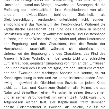
Umständen, zumal aus Mangel, erwachsenen Störungen, die die
Entfaltung der Individualität in ihrer Verschiedenheit von allen
anderen Individualitäten behindern. Gleichheit, als
Gleichberechtigung verstanden, unterbindet nicht, sondern
ermöglicht erst das Wachstum der Persönlichkeit. Während die
kapitalistische Gesellschaft das Kind des Reichen in seidene
Steckkissen legt, es bei gewähltester Körper- und Geistespflege
aufzieht, ihm hohe Wissensbildung zufährt und, ohne Unterschied
der Begabung und des Charakters, ihm die Berufe der
Herrschenden erschließt; während sie, ebenfalls ohne
Unterschied der Begabung und des Charakters, das Kind des
Armen in trüben Wohnlöchern, bei wenig Licht und schlechter
Luft, in trauriger, gequälter Umgebung von früh an den Einflüssen
und Eindrücken des Elends preisgibt, ihm den Unterricht versagt,
der den Zwecken der Mächtigen Abbruch tun könnte, es zur
Knechtsgesinnung erzieht und zur persönlichkeitstötenden Arbeit
zwingt, - gewährt die Gleichheit des Sozialismus jedem Kinde
Licht, Luft, Lust und Raum zum Gedeihen aller Keime, die aus
Natur und Bewußtsein einen Menschen in seiner Besonderheit
und in seiner Verbundenheit mit seinen Zeit-, Schicksals- und
Artgenossen werden läßt. Der Kapitalismus treibt demnach
ödeste Gleichmacherei in zweierlei Art, solche, die für die