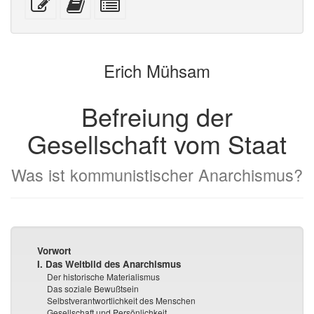
Geräte)
Text
diesen
individual
bearbeiten
Text
parts
zum
for
Buchbinder
the
Erich Mühsam
hinzu
bookbuilder
Befreiung der
Gesellschaft vom Staat
Was ist kommunistischer Anarchismus?
Vorwort
I. Das Weltbild des Anarchismus
Der historische Materialismus
Das soziale Bewußtsein
Selbstverantwortlichkeit des Menschen
Gesellschaft und Persönlichkeit