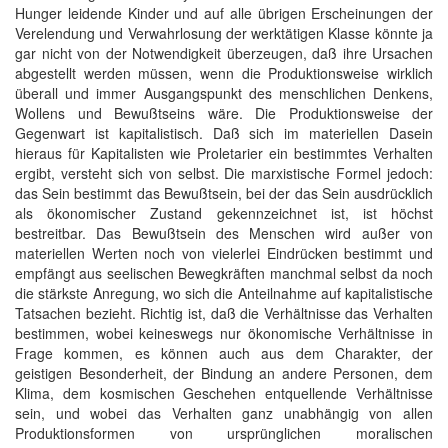
Hunger leidende Kinder und auf alle übrigen Erscheinungen der
Verelendung und Verwahrlosung der werktätigen Klasse könnte ja
gar nicht von der Notwendigkeit überzeugen, daß ihre Ursachen
abgestellt werden müssen, wenn die Produktionsweise wirklich
überall und immer Ausgangspunkt des menschlichen Denkens,
Wollens und Bewußtseins wäre. Die Produktionsweise der
Gegenwart ist kapitalistisch. Daß sich im materiellen Dasein
hieraus für Kapitalisten wie Proletarier ein bestimmtes Verhalten
ergibt, versteht sich von selbst. Die marxistische Formel jedoch:
das Sein bestimmt das Bewußtsein, bei der das Sein ausdrücklich
als ökonomischer Zustand gekennzeichnet ist, ist höchst
bestreitbar. Das Bewußtsein des Menschen wird außer von
materiellen Werten noch von vielerlei Eindrücken bestimmt und
empfängt aus seelischen Bewegkräften manchmal selbst da noch
die stärkste Anregung, wo sich die Anteilnahme auf kapitalistische
Tatsachen bezieht. Richtig ist, daß die Verhältnisse das Verhalten
bestimmen, wobei keineswegs nur ökonomische Verhältnisse in
Frage kommen, es können auch aus dem Charakter, der
geistigen Besonderheit, der Bindung an andere Personen, dem
Klima, dem kosmischen Geschehen entquellende Verhältnisse
sein, und wobei das Verhalten ganz unabhängig von allen
Produktionsformen von ursprünglichen moralischen