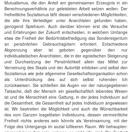
Mutualismus, die den Anteil am gemeinsamen Erzeugnis in ein
Berechnungsverhältnis zur geleisteten Arbeit setzen wollen. Der
freiheitliche Sozialismus läßt diesen verschiedenen Möglichkeiten,
die alle ihre Verteidiger unter Anarchisten gefunden haben,
genügend Spielraum. Auch darüber können erst die Versuche
und Erfahrungen der Zukunft entscheiden, in welchem Umfange
etwa die Freiheit der Bedürfnisbefriedigung das Sondereigentum
an persönlichen Gebrauchsgütern erfordert. Entschiedene
Abgrenzung aber ist geboten gegenüber den nur
individualistischen Anarchisten, die in der egoistischen Steigerung
und Durchsetzung der Persönlichkeit allein das Mittel zur
Verneinung des Staats und der Autorität erblicken und selbst den
Sozialismus wie jede allgemeine Gesellschaftsorganisation schon
als Unterdrückung des auf sich selbst ruhenden Ich
zurückweisen. Sie schließen die Augen vor der naturgegebenen
Tatsache, daß der Mensch ein gesellschaftlich lebendes Wesen
ist und die Menschheit eine Gattung, in der jedes Individuum auf
die Gesamtheit, die Gesamtheit auf jedes Individuum angewiesen
ist. Wir bestreiten die Möglichkeit und auch die Wünschbarkeit
des vom Ganzen losgelösten Individuums, dessen vermeintliche
Freiheit nichts anderes sein könnte als Vereinsamung, mit der
Folge des Untergangs im sozial luftleeren Raum. Wir behaupten: