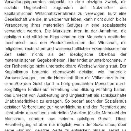
Verwaltungsapparates aufpackt, zu dem einzigen Zweck, die
soziale Ungleichheit zugunsten der Nutznießer des
kapitalistischen Wirtschaftsverfahrens zu verewigen; kurz eine
Gesellschaft wie die, in welcher wir leben, kann nicht durch bloße
Veränderung ihres materiellen Gefüges in eine sozialistische
verwandelt werden. Die Marxisten irren in der Annahme, die
geistigen und sittlichen Eigenschaften der Menschen erständen
mechanisch aus den Produktionsformen der Wirtschaft, die
religiösen, rechtlichen und wissenschaftlichen Erkenntnisse einer
Zeit seien nichts als der ideologische Oberbau der
materialistischen Gegebenheiten. Hier findet ununterbrochene, in
der Reihenfolge nicht unterscheidbare Wechselwirkung statt. Der
Kapitalismus brauchte ebensowohl geistige wie materielle
Voraussetzungen, um die Herrschaft über die Völker anzutreten;
er mußte den Geist der ihm hörig gemachten Menschen durch
sorgfältigen Einfluß auf Erziehung und Bildung willfährig halten,
das Unrecht von Ausbeutung und Ungleichheit als schicksalhafte
Unabänderlichkeit zu ertragen. So bedarf auch der Sozialismus
geistiger Vorbereitung zur Verwirklichung und der Rechtfertigung
nicht allein aus seinen materiellen Vorteilen für die Mehrzahl der
Menschen, sondern aus seinem geistigen Gehalt. Diese
Rechtfertigung ist aber nur möglich, wenn der Sozialismus, über
seine Eignung, geistige Werte zu entwickeln hinaus, selbst als