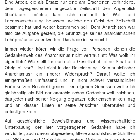
Eine Arbeit, die als Ersatz nur eine am Erscheinen verhinderte,
dem Tagesgeschehen angepaßte Zeitschrift den Augenblick
überdauern möchte, kann sich nur mit der Welt- und
Lebensanschauung befassen, welche den Geist der Zeitschrift
bestimmt hat und weiter bestimmen soll. Dem Anarchisten war
also die Aufgabe gestellt, die Grundzüge seines anarchistischen
Lehrgebäudes zu entwerfen. Das habe ich versucht.
Immer wieder hören wir die Frage von Personen, denen die
Gedankenwelt des Anarchismus nicht vertraut ist: Was wollt ihr
eigentlich? Wie stellt ihr euch eine Gesellschaft ohne Staat und
Obrigkeit vor? Liegt nicht in der Bezeichnung "Kommunistischer
Anarchismus" ein innerer Widerspruch? Darauf wollte ich
einigermaßen umfassend und in nicht schwer verständlicher
Form kurzen Bescheid geben. Den eigenen Genossen wollte ich
gleichzeitig ein Bild der anarchistischen Gedankenwelt zeichnen,
das jeder nach seiner Neigung ergänzen oder einschränken mag
und an dessen Linien er seine Ansichten überprüfen und
befestigen kann.
Auf geschichtliche Beweisführung und wissenschaftliche
Unterbauung der hier vorgetragenen Gedanken habe ich
verzichtet, auch davon abgesehen, ältere anarchistische Schriften
zur Stützung und Vergleichung meiner Meinung heranzuziehen.