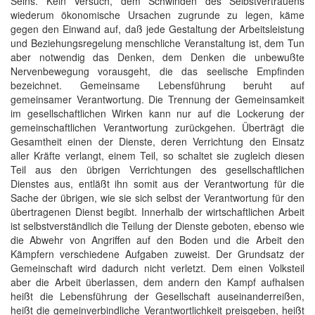
Seins. Kein Versuch, dem Schwinden des Selbstvertrauens
wiederum ökonomische Ursachen zugrunde zu legen, käme
gegen den Einwand auf, daß jede Gestaltung der Arbeitsleistung
und Beziehungsregelung menschliche Veranstaltung ist, dem Tun
aber notwendig das Denken, dem Denken die unbewußte
Nervenbewegung vorausgeht, die das seelische Empfinden
bezeichnet. Gemeinsame Lebensführung beruht auf
gemeinsamer Verantwortung. Die Trennung der Gemeinsamkeit
im gesellschaftlichen Wirken kann nur auf die Lockerung der
gemeinschaftlichen Verantwortung zurückgehen. Überträgt die
Gesamtheit einen der Dienste, deren Verrichtung den Einsatz
aller Kräfte verlangt, einem Teil, so schaltet sie zugleich diesen
Teil aus den übrigen Verrichtungen des gesellschaftlichen
Dienstes aus, entläßt ihn somit aus der Verantwortung für die
Sache der übrigen, wie sie sich selbst der Verantwortung für den
übertragenen Dienst begibt. Innerhalb der wirtschaftlichen Arbeit
ist selbstverständlich die Teilung der Dienste geboten, ebenso wie
die Abwehr von Angriffen auf den Boden und die Arbeit den
Kämpfern verschiedene Aufgaben zuweist. Der Grundsatz der
Gemeinschaft wird dadurch nicht verletzt. Dem einen Volksteil
aber die Arbeit überlassen, dem andern den Kampf aufhalsen
heißt die Lebensführung der Gesellschaft auseinanderreißen,
heißt die gemeinverbindliche Verantwortlichkeit preisgeben, heißt