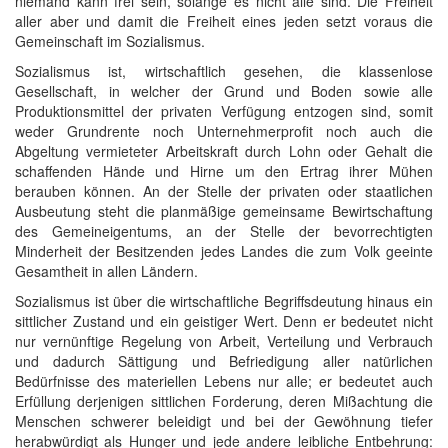
niemand kann frei sein, solange es nicht alle sind. Die Freiheit
aller aber und damit die Freiheit eines jeden setzt voraus die
Gemeinschaft im Sozialismus.
Sozialismus ist, wirtschaftlich gesehen, die klassenlose
Gesellschaft, in welcher der Grund und Boden sowie alle
Produktionsmittel der privaten Verfügung entzogen sind, somit
weder Grundrente noch Unternehmerprofit noch auch die
Abgeltung vermieteter Arbeitskraft durch Lohn oder Gehalt die
schaffenden Hände und Hirne um den Ertrag ihrer Mühen
berauben können. An der Stelle der privaten oder staatlichen
Ausbeutung steht die planmäßige gemeinsame Bewirtschaftung
des Gemeineigentums, an der Stelle der bevorrechtigten
Minderheit der Besitzenden jedes Landes die zum Volk geeinte
Gesamtheit in allen Ländern.
Sozialismus ist über die wirtschaftliche Begriffsdeutung hinaus ein
sittlicher Zustand und ein geistiger Wert. Denn er bedeutet nicht
nur vernünftige Regelung von Arbeit, Verteilung und Verbrauch
und dadurch Sättigung und Befriedigung aller natürlichen
Bedürfnisse des materiellen Lebens nur alle; er bedeutet auch
Erfüllung derjenigen sittlichen Forderung, deren Mißachtung die
Menschen schwerer beleidigt und bei der Gewöhnung tiefer
herabwürdigt als Hunger und jede andere leibliche Entbehrung: