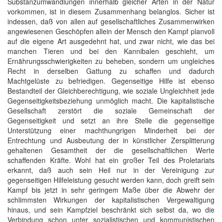
Substanzumwandlungen innerhalb gleicher Arten in der Natur
vorkommen, ist in diesem Zusammenhang belanglos. Sicher ist
indessen, daß von allen auf gesellschaftliches Zusammenwirken
angewiesenen Geschöpfen allein der Mensch den Kampf planvoll
auf die eigene Art ausgedehnt hat, und zwar nicht, wie das bei
manchen Tieren und bei den Kannibalen geschieht, um
Ernährungsschwierigkeiten zu beheben, sondern um ungleiches
Recht in derselben Gattung zu schaffen und dadurch
Machtgelüste zu befriedigen. Gegenseitige Hilfe ist ebenso
Bestandteil der Gleichberechtigung, wie soziale Ungleichheit jede
Gegenseitigkeitsbeziehung unmöglich macht. Die kapitalistische
Gesellschaft zerstört die soziale Gemeinschaft der
Gegenseitigkeit und setzt an ihre Stelle die gegenseitige
Unterstützung einer machthungrigen Minderheit bei der
Entrechtung und Ausbeutung der in künstlicher Zersplitterung
gehaltenen Gesamtheit der die gesellschaftlichen Werte
schaffenden Kräfte. Wohl hat ein großer Teil des Proletariats
erkannt, daß auch sein Heil nur in der Vereinigung zur
gegenseitigen Hilfeleistung gesucht werden kann, doch greift sein
Kampf bis jetzt in sehr geringem Maße über die Abwehr der
schlimmsten Wirkungen der kapitalistischen Vergewaltigung
hinaus, und sein Kampfziel beschränkt sich selbst da, wo die
Verbindung schon unter sozialistischen und kommunistischen