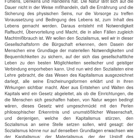
Fühlens, Denkens und Handelns hat. Die Natur läßt sich auf die
Dauer nicht in der Weise mißhandeln, daß die Ernährung und die
Sicherung des physischen Seins, nur die Vorsorge zu treffen
Voraussetzung und Bedingung des Lebens ist, zum Inhalt des
Lebens gemacht werden. Daraus entsteht mit Notwendigkeit
Raffsucht, Übervorteilung und Macht, die in allen Fällen zugleich
Machtmißbrauch ist. Wir wollen den Sozialismus, weil wir in dieser
Gesellschaftsform die Bürgschaft erkennen, dem Dasein der
Menschen eine Grundlage der materiellen Notwendigkeiten und
Bequemlichkeiten zu sichern, auf der sich das gesellschaftliche
Leben zu den besten Möglichkeiten seelischer und geistiger
Verbindung emporheben kann. Und nun wird den Sozialisten eine
Lehre gebracht, die das Wesen des Kapitalismus ausgezeichnet
darlegt, alle seine Erscheinungsformen erklärt und in ihren
Wirkungen sichtbar macht. Aber aus Entstehen und Walten des
Kapitals wird ein Gesetz abgeleitet, als ob die Einrichtungen, die
die Menschen sich geschaffen haben, von Natur wegen bedingt
wären, dieses Gesetz wird umgeschmückt mit den Perlen
philosophischer Erkenntnis und unumstößlicher Wissenschaft,
und denjenigen, welche den Kapitalismus stürzen, den
Sozialismus an seine Stelle setzen sollen, wird gesagt: der
Sozialismus könne nur auf denselben Grundlagen erwachsen wie
der Kapitalismus; der Materialismus, der der Urstoff des