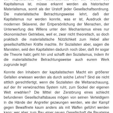
Kapitalismus ist, müsse erkannt werden als historischer
Materialismus, somit als der Urstoff jeder Gesellschaftsordnung.
Die materialistische Betrachtungsweise lehrt, daß der
Kapitalismus nur werden konnte, was er ist, Ausdruck der
modernen Sklaverei, der Entpersönlichung der Menschen, der
Unterwerfung des Willens unter den Mechanismus eines nur
ökonomischen Getriebes, weil er, zwar nicht theoretisch, so doch
praktisch die materialistische Nützlichkeit zum Hebel aller
gesellschaftlichen Kräfte machte. Ihr Sozialisten aber, sagen die
Marxisten, seid den Kapitalisten dadurch noch über, daß ihr sogar
die Theorie habt; geht hin und schafft den Sozialismus, indem ihr
die materialistische Betrachtungsweise auch eurem Werk
zugrunde legt!
Konnte den Inhabern der kapitalistischen Macht ein größerer
Gefallen erwiesen werden als durch solche Lehre? Sind sie nicht
sittlich gerechtfertigt, wenn die Sozialisten die Weltanschauung,
auf der ihr verwünschtes System ruht, zum Sockel der eigenen
Welt erwählen? Die Mittel der Zerstörung eines schlecht
befundenen Gesellschaftsbaues mögen von seinen Verteidigern
in die Hände der Angreifer gezwungen werden, wie der Kampf
gegen Bewaffnete kaum anders als mit Waffen geführt werden
kann; wer aber zum Bau einer neuen Gesellschaft die Bausteine