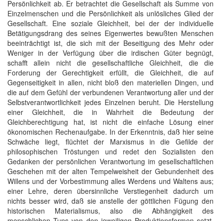
Persönlichkeit ab. Er betrachtet die Gesellschaft als Summe von
Einzelmenschen und die Persönlichkeit als unlösliches Glied der
Gesellschaft. Eine soziale Gleichheit, bei der der individuelle
Betätigungsdrang des seines Eigenwertes bewußten Menschen
beeinträchtigt ist, die sich mit der Beseitigung des Mehr oder
Weniger in der Verfügung über die irdischen Güter begnügt,
schafft allein nicht die gesellschaftliche Gleichheit, die die
Forderung der Gerechtigkeit erfüllt, die Gleichheit, die auf
Gegenseitigkeit in allen, nicht bloß den materiellen Dingen, und
die auf dem Gefühl der verbundenen Verantwortung aller und der
Selbstverantwortlichkeit jedes Einzelnen beruht. Die Herstellung
einer Gleichheit, die in Wahrheit die Bedeutung der
Gleichberechtigung hat, ist nicht die einfache Lösung einer
ökonomischen Rechenaufgabe. In der Erkenntnis, daß hier seine
Schwäche liegt, flüchtet der Marxismus in die Gefilde der
philosophischen Tröstungen und redet den Sozialisten den
Gedanken der persönlichen Verantwortung im gesellschaftlichen
Geschehen mit der alten Tempelweisheit der Gebundenheit des
Willens und der Vorbestimmung alles Werdens und Waltens aus;
einer Lehre, deren übersinnliche Verstiegenheit dadurch um
nichts besser wird, daß sie anstelle der göttlichen Fügung den
historischen Materialismus, also die Abhängigkeit des
menschlichen Tuns von den jeweiligen Produktionsformen setzt.