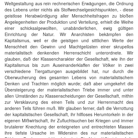
Weltgestaltung aus rein rechnerischen Erwägungen, die Ordnung
des Lebens unter nichts als Stoffwechselgesichtspunkten, - diese
geistlose Herabwürdigung aller Menschheitsfragen zu bloßen
Angelegenheiten der Produktion und Verteilung, erhielt die Weihe
einer schicksalgewollten, unabänderlichen, ewig gültigen
Einrichtung der Natur. Wir Anarchisten bekämpfen den
Kapitalismus, weil er die geistigen und sittlichen Werte der
Menschheit den Gewinn und Machtgelüsten einer skrupellos
materialistisch denkenden Herrenschicht unterordnete. Wir
glauben, daß der Klassencharakter der Gesellschaft, wie ihn der
Kapitalismus bis zum Auseinanderklaffen der Völker in zwei
verschiedene Tiergattungen ausgebildet hat, nur durch die
Oberwucherung des gesamten Lebens von materialistischem
Denken und Trachten möglich wurde; daß aber umgekehrt die
Übersteigerung der materialistischen Triebe immer und unter
allen Umständen zu Klassenscheidungen der Gesellschaft, mithin
zur Versklavung des einen Teils und zur Herrenmacht des
anderen Teils führen muß. Wir glauben ferner, daß die Verrottung
der kapitalistischen Gesellschaft, ihr hilfloses Herumtorkeln in der
eigenen Mißwirtschaft, ihr Zufluchtsuchen bei Kriegen und immer
brutalerer Knechtung der enteigneten und entrechteten Massen
ihre tiefste Ursache im Widersinn des nur materialistischen