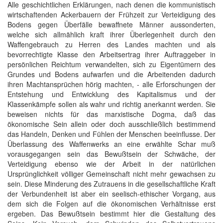
Alle geschichtlichen Erklärungen, nach denen die kommunistisch
wirtschaftenden Ackerbauern der Frühzeit zur Verteidigung des
Bodens gegen Überfälle bewaffnete Männer aussonderten,
welche sich allmählich kraft ihrer Überlegenheit durch den
Waffengebrauch zu Herren des Landes machten und als
bevorrechtigte Klasse den Arbeitsertrag ihrer Auftraggeber in
persönlichen Reichtum verwandelten, sich zu Eigentümern des
Grundes und Bodens aufwarfen und die Arbeitenden dadurch
ihren Machtansprüchen hörig machten, - alle Erforschungen der
Entstehung und Entwicklung des Kapitalismus und der
Klassenkämpfe sollen als wahr und richtig anerkannt werden. Sie
beweisen nichts für das marxistische Dogma, daß das
ökonomische Sein allein oder doch ausschließlich bestimmend
das Handeln, Denken und Fühlen der Menschen beeinflusse. Der
Überlassung des Waffenwerks an eine erwählte Schar muß
vorausgegangen sein das Bewußtsein der Schwäche, der
Verteidigung ebenso wie der Arbeit in der natürlichen
Ursprünglichkeit völliger Gemeinschaft nicht mehr gewachsen zu
sein. Diese Minderung des Zutrauens in die gesellschaftliche Kraft
der Verbundenheit ist aber ein seelisch-ethischer Vorgang, aus
dem sich die Folgen auf die ökonomischen Verhältnisse erst
ergeben. Das Bewußtsein bestimmt hier die Gestaltung des