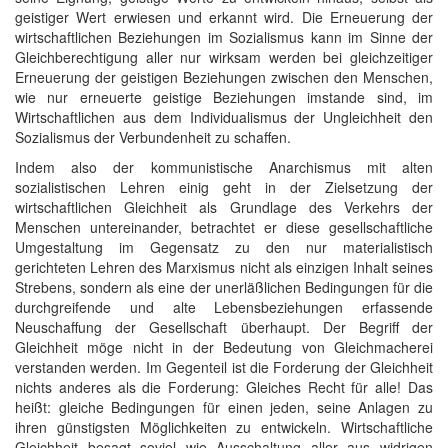
geistiger Wert erwiesen und erkannt wird. Die Erneuerung der
wirtschaftlichen Beziehungen im Sozialismus kann im Sinne der
Gleichberechtigung aller nur wirksam werden bei gleichzeitiger
Erneuerung der geistigen Beziehungen zwischen den Menschen,
wie nur erneuerte geistige Beziehungen imstande sind, im
Wirtschaftlichen aus dem Individualismus der Ungleichheit den
Sozialismus der Verbundenheit zu schaffen.
Indem also der kommunistische Anarchismus mit alten
sozialistischen Lehren einig geht in der Zielsetzung der
wirtschaftlichen Gleichheit als Grundlage des Verkehrs der
Menschen untereinander, betrachtet er diese gesellschaftliche
Umgestaltung im Gegensatz zu den nur materialistisch
gerichteten Lehren des Marxismus nicht als einzigen Inhalt seines
Strebens, sondern als eine der unerläßlichen Bedingungen für die
durchgreifende und alte Lebensbeziehungen erfassende
Neuschaffung der Gesellschaft überhaupt. Der Begriff der
Gleichheit möge nicht in der Bedeutung von Gleichmacherei
verstanden werden. Im Gegenteil ist die Forderung der Gleichheit
nichts anderes als die Forderung: Gleiches Recht für alle! Das
heißt: gleiche Bedingungen für einen jeden, seine Anlagen zu
ihren günstigsten Möglichkeiten zu entwickeln. Wirtschaftliche
Gleichheit besagt soviel wie Ausschaltung aller aus widrigen