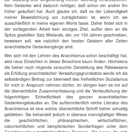
Kein Gedanke wird dadurch richtiger, daß schon ein andrer ihn
früher geäußert hat. Auch glaube ich, daß es der Lebendigkeit
meiner Beweisführung am zuträglichsten ist, wenn ich sie
ausschließlich in meine eigenen Worte fasse. Daher findet sich in
der vorliegenden Arbeit kein einziges Zitat, außer dem an die
Spitze gestellten Satz Wielands, der, vor 150 Jahren geschrieben,
beweisen soll, wie natürlich den besten Geistern aller Zeiten
anarchistische Gedankengänge sind.
Wer sich mit den Lehren des Anarchismus schon beschäftigt hat,
wird neue Einsichten in dieser Broschüre kaum finden. Höchstens
die bisher noch nirgends versuchte Darstellung des Rätewesens
als Erfüllung anarchistischer Verwaltungsgrundsätze werde ich als
selbständigen Beitrag zur Ideenwelt des freiheitlichen Sozialismus
für mich in Anspruch nehmen dürfen. Im übrigen kam es mir auf
die übersichtliche Zusammenfassung und die Verdeutlichung der
folgerichtigen Einheitlichkeit des ganzen anarchistischen
Gedankengebäudes an. Die außerordentlich reiche Literatur des
Anarchismus ist eine solche übersichtliche Schrift bisher schuldig
geblieben. Sie behandelt jedoch in überaus mannigfaltiger Weise
die geschichtlichen, philosophischen, wirtschaftlichen,
naturrechtlichen und kämpferischen Sonderfragen unter dem
Gesichtspunkt autoritätsfeindlichen Denkens. Die Leser, die sich