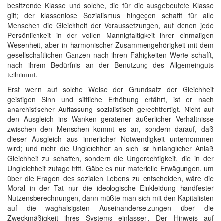
besitzende Klasse und solche, die für die ausgebeutete Klasse
gilt; der klassenlose Sozialismus hingegen schafft für alle
Menschen die Gleichheit der Voraussetzungen, auf denen jede
Persönlichkeit in der vollen Mannigfaltigkeit ihrer einmaligen
Wesenheit, aber in harmonischer Zusammengehörigkeit mit dem
gesellschaftlichen Ganzen nach ihren Fähigkeiten Werte schafft,
nach ihrem Bedürfnis an der Benutzung des Allgemeinguts
teilnimmt.
Erst wenn auf solche Weise der Grundsatz der Gleichheit
geistigen Sinn und sittliche Erhöhung erfährt, ist er nach
anarchistischer Auffassung sozialistisch gerechtfertigt. Nicht auf
den Ausgleich ins Wanken geratener äußerlicher Verhältnisse
zwischen den Menschen kommt es an, sondern darauf, daß
dieser Ausgleich aus innerlicher Notwendigkeit unternommen
wird; und nicht die Ungleichheit an sich ist hinlänglicher Anlaß
Gleichheit zu schaffen, sondern die Ungerechtigkeit, die in der
Ungleichheit zutage tritt. Gäbe es nur materielle Erwägungen, um
über die Fragen des sozialen Lebens zu entscheiden, wäre die
Moral in der Tat nur die ideologische Einkleidung handfester
Nutzensberechnungen, dann müßte man sich mit den Kapitalisten
auf die waghalsigsten Auseinandersetzungen über die
Zweckmäßigkeit ihres Systems einlassen. Der Hinweis auf