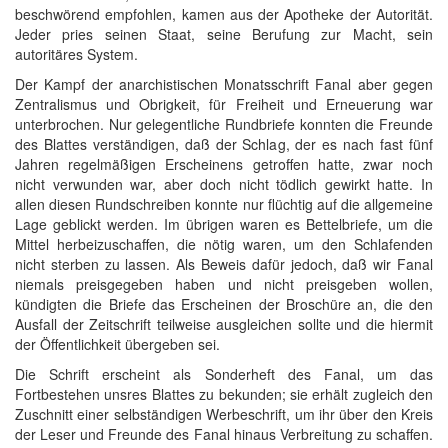
beschwörend empfohlen, kamen aus der Apotheke der Autorität.
Jeder pries seinen Staat, seine Berufung zur Macht, sein
autoritäres System.
Der Kampf der anarchistischen Monatsschrift Fanal aber gegen
Zentralismus und Obrigkeit, für Freiheit und Erneuerung war
unterbrochen. Nur gelegentliche Rundbriefe konnten die Freunde
des Blattes verständigen, daß der Schlag, der es nach fast fünf
Jahren regelmäßigen Erscheinens getroffen hatte, zwar noch
nicht verwunden war, aber doch nicht tödlich gewirkt hatte. In
allen diesen Rundschreiben konnte nur flüchtig auf die allgemeine
Lage geblickt werden. Im übrigen waren es Bettelbriefe, um die
Mittel herbeizuschaffen, die nötig waren, um den Schlafenden
nicht sterben zu lassen. Als Beweis dafür jedoch, daß wir Fanal
niemals preisgegeben haben und nicht preisgeben wollen,
kündigten die Briefe das Erscheinen der Broschüre an, die den
Ausfall der Zeitschrift teilweise ausgleichen sollte und die hiermit
der Öffentlichkeit übergeben sei.
Die Schrift erscheint als Sonderheft des Fanal, um das
Fortbestehen unsres Blattes zu bekunden; sie erhält zugleich den
Zuschnitt einer selbständigen Werbeschrift, um ihr über den Kreis
der Leser und Freunde des Fanal hinaus Verbreitung zu schaffen.