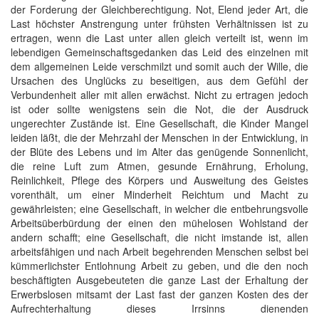
der Forderung der Gleichberechtigung. Not, Elend jeder Art, die
Last höchster Anstrengung unter frühsten Verhältnissen ist zu
ertragen, wenn die Last unter allen gleich verteilt ist, wenn im
lebendigen Gemeinschaftsgedanken das Leid des einzelnen mit
dem allgemeinen Leide verschmilzt und somit auch der Wille, die
Ursachen des Unglücks zu beseitigen, aus dem Gefühl der
Verbundenheit aller mit allen erwächst. Nicht zu ertragen jedoch
ist oder sollte wenigstens sein die Not, die der Ausdruck
ungerechter Zustände ist. Eine Gesellschaft, die Kinder Mangel
leiden läßt, die der Mehrzahl der Menschen in der Entwicklung, in
der Blüte des Lebens und im Alter das genügende Sonnenlicht,
die reine Luft zum Atmen, gesunde Ernährung, Erholung,
Reinlichkeit, Pflege des Körpers und Ausweitung des Geistes
vorenthält, um einer Minderheit Reichtum und Macht zu
gewährleisten; eine Gesellschaft, in welcher die entbehrungsvolle
Arbeitsüberbürdung der einen den mühelosen Wohlstand der
andern schafft; eine Gesellschaft, die nicht imstande ist, allen
arbeitsfähigen und nach Arbeit begehrenden Menschen selbst bei
kümmerlichster Entlohnung Arbeit zu geben, und die den noch
beschäftigten Ausgebeuteten die ganze Last der Erhaltung der
Erwerbslosen mitsamt der Last fast der ganzen Kosten des der
Aufrechterhaltung dieses Irrsinns dienenden