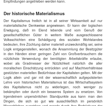
Empfindungen angetrieben werden kann.
Der historische Materialismus
Der Kapitalismus freilich ist in all seiner Wirksamkeit auf nur
materialistische Denkweise angewiesen. Er kann der logischen
Erwägung, daß im Elend lebende und vom Genuß der
gesellschaftlichen Güter in weitem Maße ausgeschlossene
Volksschichten eine Schädigung des sozialen Wohlstandes
bedeuten, ihre Züchtung daher materiell unzweckmäßig sei, seine
Logik entgegenstellen, wonach die Ansammlung der Besitzgüter
in den Händen einer geringen Zahl von Großverbrauchern die
nützlichste Verwendung der benötigten Arbeitskräfte erlaube,
wobei als Gradmesser der Nützlichkeit natürlich die aller
moralischen Einschätzung entrückten und auf Machtverhältnisse
gestützten materiellen Bedürfnisse der Kapitalisten gelten. Mit der
Logik allein und gar mit der wissenschaftlich aufgepolsterten
Lehre vom historischen Materialismus ist das Wirtschaftssystem
des Kapitalismus nicht zu widerlegen, noch weniger zu
bekämpfen oder durch ein besseres System zu ersetzen. Von
irgendeinem unpersönlichen Standpunkte aus kann man den
Dingen, die sich so gut wie ausschließlich im persönlich
Menschlichen auswirken und gerade durch ihre Bedrückung der