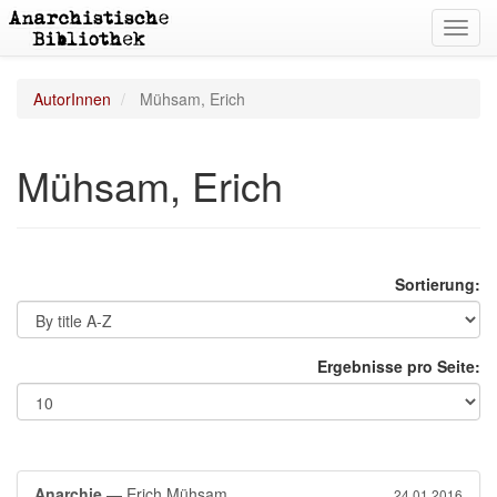
Toggl
navig
AutorInnen
Mühsam, Erich
Mühsam, Erich
Sortierung:
Ergebnisse pro Seite:
Anarchie
— Erich Mühsam
24.01.2016