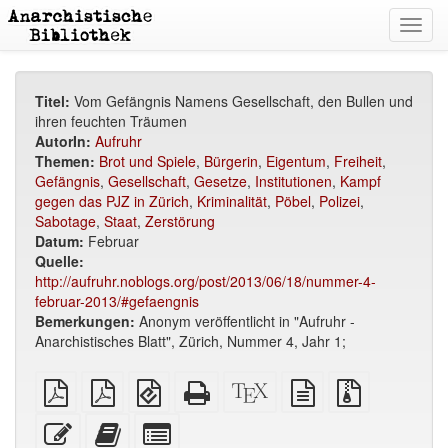
Toggl
navig
Titel:
Vom Gefängnis Namens Gesellschaft, den Bullen und
ihren feuchten Träumen
AutorIn:
Aufruhr
Themen:
Brot und Spiele
,
Bürgerin
,
Eigentum
,
Freiheit
,
Gefängnis
,
Gesellschaft
,
Gesetze
,
Institutionen
,
Kampf
gegen das PJZ in Zürich
,
Kriminalität
,
Pöbel
,
Polizei
,
Sabotage
,
Staat
,
Zerstörung
Datum:
Februar
Quelle:
http://aufruhr.noblogs.org/post/2013/06/18/nummer-4-
februar-2013/#gefaengnis
Bemerkungen:
Anonym veröffentlicht in "Aufruhr -
Anarchistisches Blatt", Zürich, Nummer 4, Jahr 1;
reines
A4
EPUB
Reines
XeLaTex
reine
Quellendate
PDF
Broschüren
(für
HTML
Quelle
Textquelle
mit
PDF
mobile
(Druckerfreundlich)
Anhängen
Diesen
Füge
Select
Geräte)
Text
diesen
individual