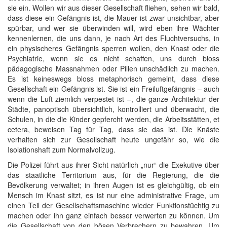
sie ein. Wollen wir aus dieser Gesellschaft fliehen, sehen wir bald,
dass diese ein Gefängnis ist, die Mauer ist zwar unsichtbar, aber
spürbar, und wer sie überwinden will, wird eben ihre Wächter
kennenlernen, die uns dann, je nach Art des Fluchtversuchs, in
ein physischeres Gefängnis sperren wollen, den Knast oder die
Psychiatrie, wenn sie es nicht schaffen, uns durch bloss
pädagogische Massnahmen oder Pillen unschädlich zu machen.
Es ist keineswegs bloss metaphorisch gemeint, dass diese
Gesellschaft ein Gefängnis ist. Sie ist ein Freiluftgefängnis – auch
wenn die Luft ziemlich verpestet ist –, die ganze Architektur der
Städte, panoptisch übersichtlich, kontrolliert und überwacht, die
Schulen, in die die Kinder gepfercht werden, die Arbeitsstätten, et
cetera, beweisen Tag für Tag, dass sie das ist. Die Knäste
verhalten sich zur Gesellschaft heute ungefähr so, wie die
Isolationshaft zum Normalvollzug.
Die Polizei führt aus ihrer Sicht natürlich „nur“ die Exekutive über
das staatliche Territorium aus, für die Regierung, die die
Bevölkerung verwaltet; in ihren Augen ist es gleichgültig, ob ein
Mensch im Knast sitzt, es ist nur eine administrative Frage, um
einen Teil der Gesellschaftsmaschine wieder Funktionstüchtig zu
machen oder ihn ganz einfach besser verwerten zu können. Um
die Gesellschaft von den bösen Verbrechern zu bewahren. Um