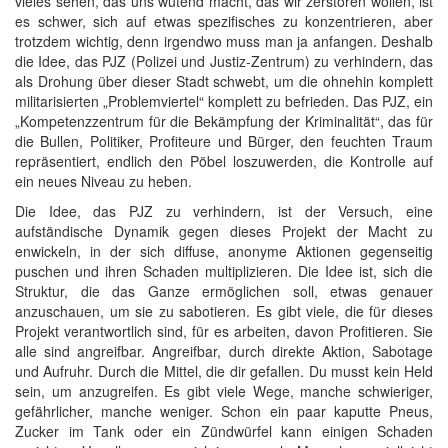
vieles sehen, das uns wütend macht, das wir zerstören wollen, ist
es schwer, sich auf etwas spezifisches zu konzentrieren, aber
trotzdem wichtig, denn irgendwo muss man ja anfangen. Deshalb
die Idee, das PJZ (Polizei und Justiz-Zentrum) zu verhindern, das
als Drohung über dieser Stadt schwebt, um die ohnehin komplett
militarisierten „Problemviertel“ komplett zu befrieden. Das PJZ, ein
„Kompetenzzentrum für die Bekämpfung der Kriminalität“, das für
die Bullen, Politiker, Profiteure und Bürger, den feuchten Traum
repräsentiert, endlich den Pöbel loszuwerden, die Kontrolle auf
ein neues Niveau zu heben.
Die Idee, das PJZ zu verhindern, ist der Versuch, eine
aufständische Dynamik gegen dieses Projekt der Macht zu
enwickeln, in der sich diffuse, anonyme Aktionen gegenseitig
puschen und ihren Schaden multiplizieren. Die Idee ist, sich die
Struktur, die das Ganze ermöglichen soll, etwas genauer
anzuschauen, um sie zu sabotieren. Es gibt viele, die für dieses
Projekt verantwortlich sind, für es arbeiten, davon Profitieren. Sie
alle sind angreifbar. Angreifbar, durch direkte Aktion, Sabotage
und Aufruhr. Durch die Mittel, die dir gefallen. Du musst kein Held
sein, um anzugreifen. Es gibt viele Wege, manche schwieriger,
gefährlicher, manche weniger. Schon ein paar kaputte Pneus,
Zucker im Tank oder ein Zündwürfel kann einigen Schaden