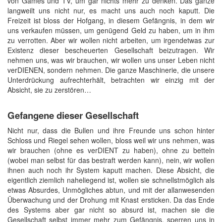
von Games und TV, um gar nichts mehr zu denken. Das ganze
langweilt uns nicht nur, es macht uns auch noch kaputt. Die
Freizeit ist bloss der Hofgang, in diesem Gefängnis, in dem wir
uns verkaufen müssen, um genügend Geld zu haben, um in ihm
zu verrotten. Aber wir wollen nicht arbeiten, um irgendetwas zur
Existenz dieser bescheuerten Gesellschaft beizutragen. Wir
nehmen uns, was wir brauchen, wir wollen uns unser Leben nicht
verDIENEN, sondern nehmen. Die ganze Maschinerie, die unsere
Unterdrückung aufrechterhält, betrachten wir einzig mit der
Absicht, sie zu zerstören…
Gefangene dieser Gesellschaft
Nicht nur, dass die Bullen und ihre Freunde uns schon hinter
Schloss und Riegel sehen wollen, bloss weil wir uns nehmen, was
wir brauchen (ohne es verDIENT zu haben), ohne zu betteln
(wobei man selbst für das bestraft werden kann), nein, wir wollen
ihnen auch noch ihr System kaputt machen. Diese Absicht, die
eigentlich ziemlich naheliegend ist, wollen sie schnellstmöglich als
etwas Absurdes, Unmögliches abtun, und mit der allanwesenden
Überwachung und der Drohung mit Knast ersticken. Da das Ende
des Systems aber gar nicht so absurd ist, machen sie die
Gesellschaft selbst immer mehr zum Gefängnis, sperren uns in