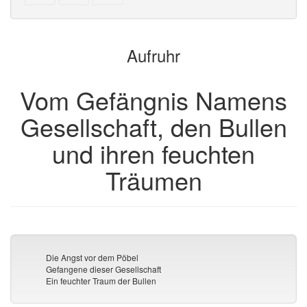
bearbeiten
Text
parts
zum
for
Buchbinder
the
Aufruhr
hinzu
bookbuilder
Vom Gefängnis Namens
Gesellschaft, den Bullen
und ihren feuchten
Träumen
Die Angst vor dem Pöbel
Gefangene dieser Gesellschaft
Ein feuchter Traum der Bullen