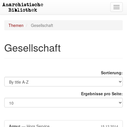
Toggl
navig
Themen
Gesellschaft
Gesellschaft
Sortierung:
Ergebnisse pro Seite:
Armut
— Hors Service
15.12.2014