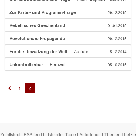
Zur Partei- und Programm-Frage
29.12.2015
Rebellisches Griechenland
01.01.2015
Revolutionäre Propaganda
29.12.2015
Für die Umwälzung der Welt
— Aufruhr
15.12.2014
Unkontrollierbar
— Fernweh
05.10.2015
«
1
2
Zufallstext
|
RSS feed
|
Liste aller Texte
|
AutorInnen
|
Themen
|
Letzte