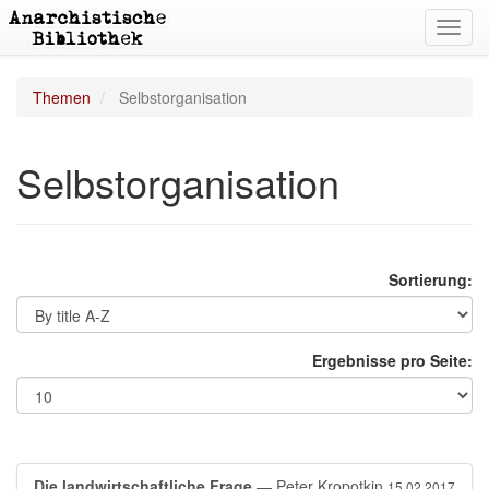
Toggl
navig
Themen
Selbstorganisation
Selbstorganisation
Sortierung:
Ergebnisse pro Seite:
Die landwirtschaftliche Frage
— Peter Kropotkin
15.02.2017