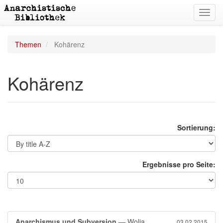
Toggl
navig
Themen
Kohärenz
Kohärenz
Sortierung:
Ergebnisse pro Seite:
Anarchismus und Subversion
— Wolja
03.02.2015