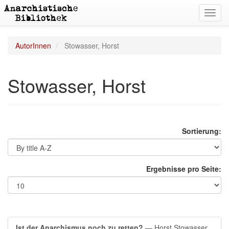
Toggl
navig
AutorInnen
Stowasser, Horst
Stowasser, Horst
Sortierung:
Ergebnisse pro Seite:
Ist der Anarchismus noch zu retten?
— Horst Stowasser