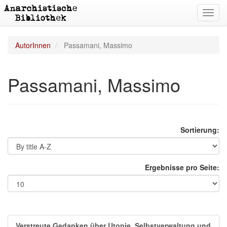
Toggl
navig
AutorInnen
Passamani, Massimo
Passamani, Massimo
Sortierung:
Ergebnisse pro Seite:
Verstreute Gedanken über Utopie, Selbstverwaltung und