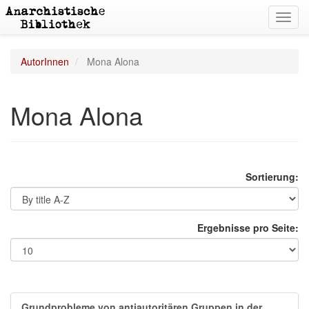
Toggl
navig
AutorInnen
Mona Alona
Mona Alona
Sortierung:
Ergebnisse pro Seite:
Grundprobleme von antiautoritären Gruppen in der