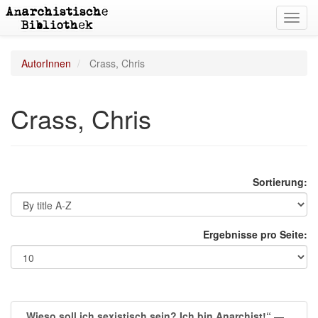
Toggl
navig
AutorInnen
Crass, Chris
Crass, Chris
Sortierung:
Ergebnisse pro Seite:
„Wieso soll ich sexistisch sein? Ich bin Anarchist!“
—