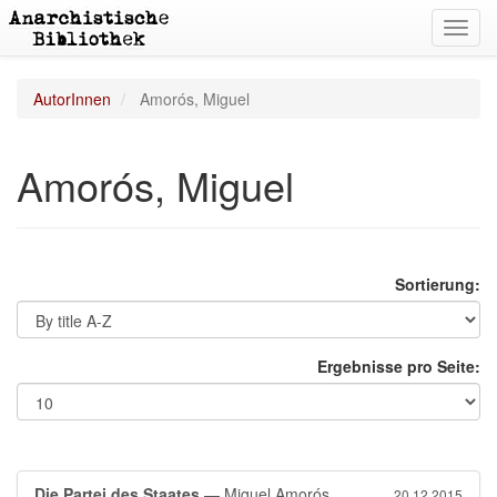
Toggl
navig
AutorInnen
Amorós, Miguel
Amorós, Miguel
Sortierung:
Ergebnisse pro Seite:
Die Partei des Staates
— Miguel Amorós
20.12.2015