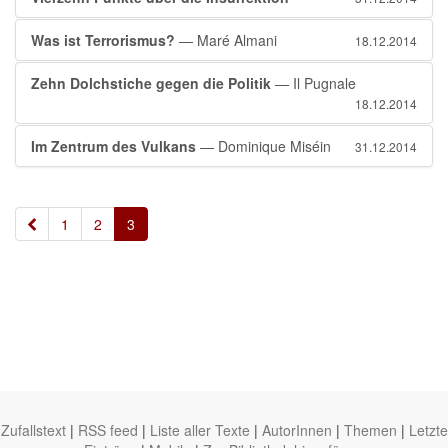
Was ist Terrorismus?
— Maré Almani
18.12.2014
Zehn Dolchstiche gegen die Politik
— Il Pugnale
18.12.2014
Im Zentrum des Vulkans
— Dominique Miséin
31.12.2014
«
1
2
3
Zufallstext
|
RSS feed
|
Liste aller Texte
|
AutorInnen
|
Themen
|
Letzte