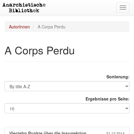
Toggl
navig
AutorInnen
A Corps Perdu
A Corps Perdu
Sortierung:
Ergebnisse pro Seite:
Vierzehn Punkte über die Insurrektion
31.12.2014