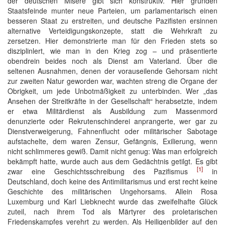
der deutschen Misere gibt sich konstruktiv. Hier gründen
Staatsfeinde munter neue Parteien, um parlamentarisch einen
besseren Staat zu erstreiten, und deutsche Pazifisten ersinnen
alternative Verteidigungskonzepte, statt die Wehrkraft zu
zersetzen. Hier demonstrierte man für den Frieden stets so
disziplinlert, wie man in den Krieg zog – und präsentierte
obendrein beides noch als Dienst am Vaterland. Über die
seltenen Ausnahmen, denen der vorauseilende Gehorsam nicht
zur zweiten Natur geworden war, wachten streng die Organe der
Obrigkeit, um jede Unbotmäßigkeit zu unterbinden. Wer „das
Ansehen der Streitkräfte in der Gesellschaft“ herabsetzte, indem
er etwa Militärdienst als Ausbildung zum Massenmord
denunzierte oder Rekrutenschinderei anprangerte, wer gar zu
Dienstverweigerung, Fahnenflucht oder militärischer Sabotage
aufstachelte, dem waren Zensur, Gefängnis, Exilierung, wenn
nicht schlimmeres gewiß. Damit nicht genug: Was man erfolgreich
bekämpft hatte, wurde auch aus dem Gedächtnis getilgt. Es gibt
[1]
zwar eine Geschichtsschreibung des Pazifismus
in
Deutschland, doch keine des Antimilitarismus und erst recht keine
Geschichte des militärischen Ungehorsams. Allein Rosa
Luxemburg und Karl Liebknecht wurde das zweifelhafte Glück
zuteil, nach ihrem Tod als Märtyrer des proletarischen
Friedenskampfes verehrt zu werden. Als Heiligenbilder auf den