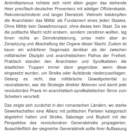
Antimilitarismus richtete sich nicht allein gegen das stehende
Heer preußisch-deutscher Provenienz mit adeliger Offizierskaste,
Rekrutenschinderei und langer Dienstzeit. Vielmehr bekämpften
die Anarchisten das Militär als Fundament eines jeden Staates.
Ohne Militär kein Gewaltmonopol, ohne dieses kein Staat. Da sie
die politische Macht nicht erobern, sondern zerstören wollten, lag
ihnen nichts an Demokratisierung, umso mehr aber an
Zersetzung und Abschaffung der Organe dieser Macht. Zudem ist
kaum ein schärferer Gegensatz denkbar als der zwischen
militärischer Disziplin und anarchistischem Pathos der Freiheit.
Praktisch standen den Anarchisten und Syndikalisten die
staatlichen Truppen immer dann gegenüber, wenn diese
eingesetzt wurden, um Streiks oder Aufstände niederzuschlagen.
Gelang es nicht, das militärische Gewaltpotential zu
neutralisieren, war die Strategie direkter Aktionen und damit jede
revolutionäre Praxis im anarchistisch-syndikalistischen Sinne zum
Scheitern verurteilt.
Das zeigte sich zunächst in den romanischen Ländern, wo starke
Gewerkschaften eine Allianz mit politischen Parteien kategorisch
abgelehnt hatten und Streiks, Sabotage und Boykott mit der
Perspektive des revolutionären Generalstreiks propagierten.
Ausschließlich der siegreiche Generalstreik sollte ihrer Auffassung