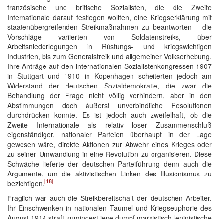
französische und britische Sozialisten, die die Zweite
Internationale darauf festlegen wollten, eine Kriegserklärung mit
staatenübergreifenden Streikmaßnahmen zu beantworten – die
Vorschläge variierten von Soldatenstreiks, über
Arbeitsniederlegungen in Rüstungs- und kriegswichtigen
Industrien, bis zum Generalstreik und allgemeiner Volkserhebung.
Ihre Anträge auf den internationalen Sozialistenkongressen 1907
in Stuttgart und 1910 in Kopenhagen scheiterten jedoch am
Widerstand der deutschen Sozialdemokratie, die zwar die
Behandlung der Frage nicht völlig verhindern, aber in den
Abstimmungen doch äußerst unverbindliche Resolutionen
durchdrücken konnte. Es ist jedoch auch zweifelhaft, ob die
Zweite Internationale als relativ loser Zusammenschluß
eigenständiger, nationaler Parteien überhaupt in der Lage
gewesen wäre, direkte Aktionen zur Abwehr eines Krieges oder
zu seiner Umwandlung in eine Revolution zu organisieren. Diese
Schwäche lieferte der deutschen Parteiführung denn auch die
Argumente, um die aktivistischen Linken des Illusionismus zu
[18]
bezichtigen.
Fraglich war auch die Streikbereitschaft der deutschen Arbeiter.
Ihr Einschwenken in nationalen Taumel und Kriegseuphorie des
August 1914 straft zumindest jene dumpf marxistisch-leninistische