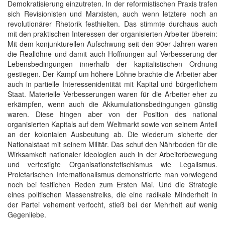
Demokratisierung einzutreten. In der reformistischen Praxis trafen
sich Revisionisten und Marxisten, auch wenn letztere noch an
revolutionärer Rhetorik festhielten. Das stimmte durchaus auch
mit den praktischen Interessen der organisierten Arbeiter überein:
Mit dem konjunkturellen Aufschwung seit den 90er Jahren waren
die Reallöhne und damit auch Hoffnungen auf Verbesserung der
Lebensbedingungen innerhalb der kapitalistischen Ordnung
gestiegen. Der Kampf um höhere Löhne brachte die Arbeiter aber
auch in partielle Interessenidentität mit Kapital und bürgerlichem
Staat. Materielle Verbesserungen waren für die Arbeiter eher zu
erkämpfen, wenn auch die Akkumulationsbedingungen günstig
waren. Diese hingen aber von der Position des national
organisierten Kapitals auf dem Weltmarkt sowie von seinem Anteil
an der kolonialen Ausbeutung ab. Die wiederum sicherte der
Nationalstaat mit seinem Militär. Das schuf den Nährboden für die
Wirksamkeit nationaler Ideologien auch in der Arbeiterbewegung
und verfestigte Organisationsfetischismus wie Legalismus.
Proletarischen Internationalismus demonstrierte man vorwiegend
noch bei festlichen Reden zum Ersten Mai. Und die Strategie
eines politischen Massenstreiks, die eine radikale Minderheit in
der Partei vehement verfocht, stieß bei der Mehrheit auf wenig
Gegenliebe.