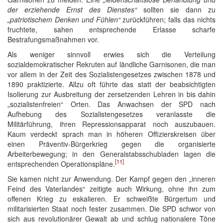
der erziehende Ernst des Dienstes“
sollten sie dann zu
„patriotischem Denken und Fühlen“
zurückführen; falls das nichts
fruchtete, sahen entsprechende Erlasse scharfe
Bestrafungsmaßnahmen vor.
Als weniger sinnvoll erwies sich die Verteilung
sozialdemokratischer Rekruten auf ländliche Garnisonen, die man
vor allem in der Zeit des Sozialistengesetzes zwischen 1878 und
1890 praktizierte. Allzu oft führte das statt der beabsichtigten
Isolierung zur Ausbreitung der zersetzenden Lehren in bis dahin
„sozialistenfreien“ Orten. Das Anwachsen der SPD nach
Aufhebung des Sozialistengesetzes veranlasste die
Militärführung, ihren Repressionsapparat noch auszubauen.
Kaum verdeckt sprach man in höheren Offizierskreisen über
einen Präventiv-Bürgerkrieg gegen die organisierte
Arbeiterbewegung; in den Generalstabsschubladen lagen die
[11]
entsprechenden Operationspläne.
Sie kamen nicht zur Anwendung. Der Kampf gegen den „inneren
Feind des Vaterlandes“ zeitigte auch Wirkung, ohne ihn zum
offenen Krieg zu eskalieren. Er schweißte Bürgertum und
militarisierten Staat noch fester zusammen. Die SPD schwor von
sich aus revolutionärer Gewalt ab und schlug nationalere Töne