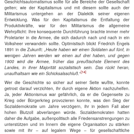
Geschichtsautomatismus sollte für alle Bereiche der Gesellschaft
gelten; wie der Kapitalismus und mit diesem sollte auch der
Militarismus untergehen an der Dialektik seiner eigenen
Entwicklung. Was für den Kapitalismus die Entfaltung der
Produktivkräfte, war für den Militarismus die allgemeine
Wehrpflicht: Ihre konsequente Durchführung brachte immer mehr
Proletarier in die Armee, die sich dadurch nach und nach in ein
Volksheer verwandeln sollte. Optimistisch blickt Friedrich Engels
1891 in die Zukunft:
„Heute haben wir einen Soldaten auf fünf, in
wenigen Jahren werden wir einen auf drei haben, und gegen
1900 wird die Armee, früher das preußischste Element des
Landes, in ihrer Majorität sozialistisch sein. Das rückt heran,
[14]
unaufhaltsam wie ein Schicksalsschluß.
“
Wer die Geschichte so sicher auf seiner Seite wußte, konnte
getrost darauf verzichten, ihr durch eigene Aktion nachzuhelfen.
Ja, jeder Aktionismus war gefährlich, da er die Gegenseite zu
Krieg oder Bürgerkrieg provozieren konnte, was den Sieg der
Sozialdemokratie um Jahre verzögern, ihr in jedem Fall aber
hohen Blutzoll abverlangen würde. Sozialdemokraten hatten
daher die Aufgabe, außenpolitisch alle Friedensanstrengungen zu
unterstützen und im Innern die eigene Organisation zu stärken
sowie mit ihr – auf legalem Wege – für gesellschaftliche