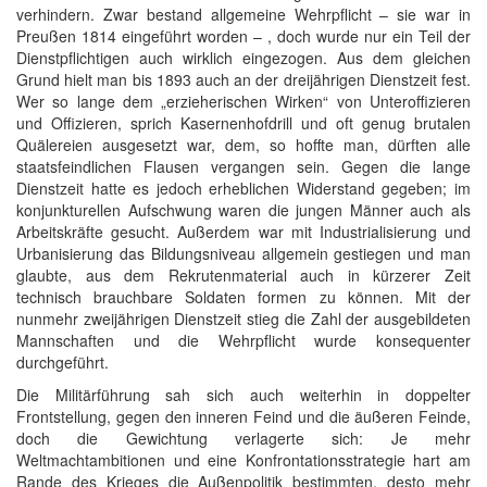
verhindern. Zwar bestand allgemeine Wehrpflicht – sie war in
Preußen 1814 eingeführt worden – , doch wurde nur ein Teil der
Dienstpflichtigen auch wirklich eingezogen. Aus dem gleichen
Grund hielt man bis 1893 auch an der dreijährigen Dienstzeit fest.
Wer so lange dem „erzieherischen Wirken“ von Unteroffizieren
und Offizieren, sprich Kasernenhofdrill und oft genug brutalen
Quälereien ausgesetzt war, dem, so hoffte man, dürften alle
staatsfeindlichen Flausen vergangen sein. Gegen die lange
Dienstzeit hatte es jedoch erheblichen Widerstand gegeben; im
konjunkturellen Aufschwung waren die jungen Männer auch als
Arbeitskräfte gesucht. Außerdem war mit Industrialisierung und
Urbanisierung das Bildungsniveau allgemein gestiegen und man
glaubte, aus dem Rekrutenmaterial auch in kürzerer Zeit
technisch brauchbare Soldaten formen zu können. Mit der
nunmehr zweijährigen Dienstzeit stieg die Zahl der ausgebildeten
Mannschaften und die Wehrpflicht wurde konsequenter
durchgeführt.
Die Militärführung sah sich auch weiterhin in doppelter
Frontstellung, gegen den inneren Feind und die äußeren Feinde,
doch die Gewichtung verlagerte sich: Je mehr
Weltmachtambitionen und eine Konfrontationsstrategie hart am
Rande des Krieges die Außenpolitik bestimmten, desto mehr