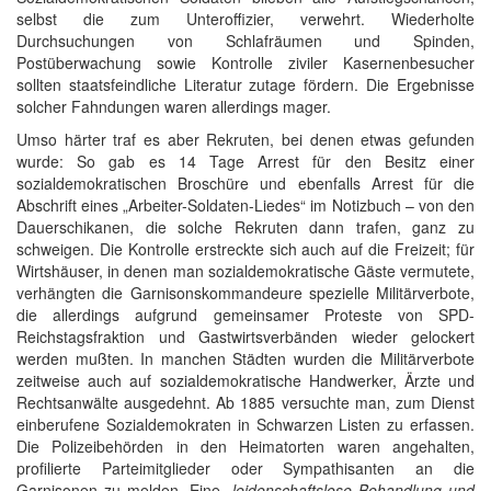
selbst die zum Unteroffizier, verwehrt. Wiederholte
Durchsuchungen von Schlafräumen und Spinden,
Postüberwachung sowie Kontrolle ziviler Kasernenbesucher
sollten staatsfeindliche Literatur zutage fördern. Die Ergebnisse
solcher Fahndungen waren allerdings mager.
Umso härter traf es aber Rekruten, bei denen etwas gefunden
wurde: So gab es 14 Tage Arrest für den Besitz einer
sozialdemokratischen Broschüre und ebenfalls Arrest für die
Abschrift eines „Arbeiter-Soldaten-Liedes“ im Notizbuch – von den
Dauerschikanen, die solche Rekruten dann trafen, ganz zu
schweigen. Die Kontrolle erstreckte sich auch auf die Freizeit; für
Wirtshäuser, in denen man sozialdemokratische Gäste vermutete,
verhängten die Garnisonskommandeure spezielle Militärverbote,
die allerdings aufgrund gemeinsamer Proteste von SPD-
Reichstagsfraktion und Gastwirtsverbänden wieder gelockert
werden mußten. In manchen Städten wurden die Militärverbote
zeitweise auch auf sozialdemokratische Handwerker, Ärzte und
Rechtsanwälte ausgedehnt. Ab 1885 versuchte man, zum Dienst
einberufene Sozialdemokraten in Schwarzen Listen zu erfassen.
Die Polizeibehörden in den Heimatorten waren angehalten,
profilierte Parteimitglieder oder Sympathisanten an die
Garnisonen zu melden. Eine
„leidenschaftslose Behandlung und