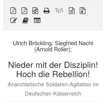
reines
A4
EPUB
Reines
XeLaTex
reine
Quellendate
PDF
Broschüren
(für
HTML
Quelle
Textquelle
mit
PDF
mobile
(Druckerfreundlich)
Anhängen
Diesen
Füge
Select
Geräte)
Text
diesen
individual
bearbeiten
Text
parts
zum
for
Buchbinder
the
Ulrich Bröckling; Siegfried Nacht
hinzu
bookbuilder
(Arnold Roller);
Nieder mit der Disziplin!
Hoch die Rebellion!
Anarchistische Soldaten-Agitation im
Deutschen Kaiserreich