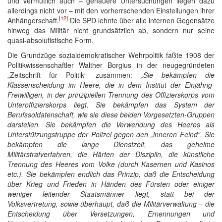
und vermutlich auch – genauere Untersuchungen liegen dazu
allerdings nicht vor – mit den vorherrschenden Einstellungen ihrer
[12]
Anhängerschaft.
Die SPD lehnte über alle internen Gegensätze
hinweg das Militär nicht grundsätzlich ab, sondern nur seine
quasi-absolutistische Form.
Die Grundzüge sozialdemokratischer Wehrpolitik faßte 1908 der
Politikwissenschaftler Walther Borgius in der neugegründeten
„Zeitschrift für Politik“ zusammen:
„Sie bekämpfen die
Klassenscheidung im Heere, die in dem Institut der Einjährig-
Freiwilligen, in der prinzipiellen Trennung des Offizierskorps vom
Unteroffizierskorps liegt. Sie bekämpfen das System der
Berufssoldatenschaft, wie sie diese beiden Vorgesetzten-Gruppen
darstellen. Sie bekämpfen die Verwendung des Heeres als
Unterstützungstruppe der Polizei gegen den „inneren Feind“. Sie
bekämpfen die lange Dienstzeit, das geheime
Militärstrafverfahren, die Härten der Disziplin, die künstliche
Trennung des Heeres vom Volke (durch Kasernen und Kasinos
etc.). Sie bekämpfen endlich das Prinzip, daß die Entscheidung
über Krieg und Frieden in Händen des Fürsten oder einiger
weniger leitender Staatsmänner liegt, statt bei der
Volksvertretung, sowie überhaupt, daß die Militärverwaltung – die
Entscheidung über Versetzungen, Ernennungen und