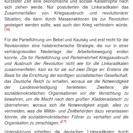
kürzester Zeit eine ökonomische und soziale Katastrophe nach
sich ziehen werde. Nur postulierten die Linksradikalen das
Zusammenfallen von Kriegsausbruch und revolutionärer
Situation, die dann durch Massenaktionen bis zur Revolution
gesteigert werden sollte, was auch den Krieg verhindern würde.
[16]
Für die Parteiführung um Bebel und Kautsky und erst recht für die
Revisionisten eine halsbrecherische Strategie, die nur in einer
verhängnisvollen Niederlage der Arbeiterbewegung enden
konnte.
„Da für Parteiführung und Parteimehrheit Kriegsausbruch
und Ausbruch der Revolution nicht wie für die Linksradikalen
zusammenfielen, kam es für sie auf zwei Dinge an: Erstens die
Basis für die Errichtung der künftigen sozialistischen Gesellschaft,
das Deutsche Reich zu erhalten, woraus sie die Notwendigkeit
der Landesverteidigung herleiteten. Zweitens die
sozialdemokratischen Organisationen vor der Vernichtung zu
bewahren, um die Macht nach dem großen ‚Kladderadatsch‘ zu
übernehmen, woraus sich die Notwendigkeit ergab, alles zu
vermeiden, was die Militär- und Zivilbehörden dazu veranlassen
könnte, die sozialdemokratischen Führer zu verhaften und die
[17]
Organisation zu zerschlagen.“
Unterstützung erhielten die deutschen Linksradikalen durch