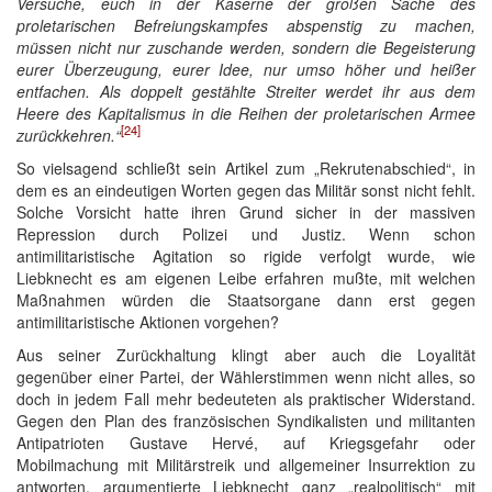
Versuche, euch in der Kaserne der großen Sache des
proletarischen Befreiungskampfes abspenstig zu machen,
müssen nicht nur zuschande werden, sondern die Begeisterung
eurer Überzeugung, eurer Idee, nur umso höher und heißer
entfachen. Als doppelt gestählte Streiter werdet ihr aus dem
Heere des Kapitalismus in die Reihen der proletarischen Armee
[24]
zurückkehren.“
So vielsagend schließt sein Artikel zum „Rekrutenabschied“, in
dem es an eindeutigen Worten gegen das Militär sonst nicht fehlt.
Solche Vorsicht hatte ihren Grund sicher in der massiven
Repression durch Polizei und Justiz. Wenn schon
antimilitaristische Agitation so rigide verfolgt wurde, wie
Liebknecht es am eigenen Leibe erfahren mußte, mit welchen
Maßnahmen würden die Staatsorgane dann erst gegen
antimilitaristische Aktionen vorgehen?
Aus seiner Zurückhaltung klingt aber auch die Loyalität
gegenüber einer Partei, der Wählerstimmen wenn nicht alles, so
doch in jedem Fall mehr bedeuteten als praktischer Widerstand.
Gegen den Plan des französischen Syndikalisten und militanten
Antipatrioten Gustave Hervé, auf Kriegsgefahr oder
Mobilmachung mit Militärstreik und allgemeiner Insurrektion zu
antworten, argumentierte Liebknecht ganz „realpolitisch“ mit