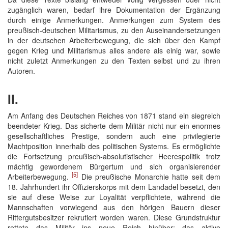
zugänglich waren, bedarf ihre Dokumentation der Ergänzung
durch einige Anmerkungen. Anmerkungen zum System des
preußisch-deutschen Militarismus, zu den Auseinandersetzungen
in der deutschen Arbeiterbewegung, die sich über den Kampf
gegen Krieg und Militarismus alles andere als einig war, sowie
nicht zuletzt Anmerkungen zu den Texten selbst und zu ihren
Autoren.
II.
Am Anfang des Deutschen Reiches von 1871 stand ein siegreich
beendeter Krieg. Das sicherte dem Militär nicht nur ein enormes
gesellschaftliches Prestige, sondern auch eine privilegierte
Machtposition innerhalb des politischen Systems. Es ermöglichte
die Fortsetzung preußisch-absolutistischer Heerespolitik trotz
mächtig gewordenem Bürgertum und sich organisierender
[5]
Arbeiterbewegung.
Die preußische Monarchie hatte seit dem
18. Jahrhundert ihr Offizierskorps mit dem Landadel besetzt, den
sie auf diese Weise zur Loyalität verpflichtete, während die
Mannschaften vorwiegend aus den hörigen Bauern dieser
Rittergutsbesitzer rekrutiert worden waren. Diese Grundstruktur
rettete das Militär ins neue Reich hinüber: das aktive