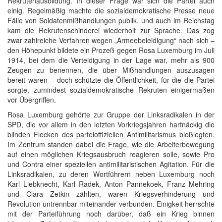
Rekrutenausbildung. In dieser Frage war sich die Partei auch
einig. Regelmäßig machte die sozialdemokratische Presse neue
Fälle von Soldatenmißhandlungen publik, und auch im Reichstag
kam die Rekrutenschinderei wiederholt zur Sprache. Das zog
zwar zahlreiche Verfahren wegen „Armeebeleidigung“ nach sich –
den Höhepunkt bildete ein Prozeß gegen Rosa Luxemburg im Juli
1914, bei dem die Verteidigung in der Lage war, mehr als 900
Zeugen zu benennen, die über Mißhandlungen auszusagen
bereit waren – doch schützte die Öffentlichkeit, für die die Partei
sorgte, zumindest sozialdemokratische Rekruten einigermaßen
vor Übergriffen.
Rosa Luxemburg gehörte zur Gruppe der Linksradikalen in der
SPD, die vor allem in den letzten Vorkriegsjahren hartnäckig die
blinden Flecken des parteioffiziellen Antimilitarismus bloßlegten.
Im Zentrum standen dabei die Frage, wie die Arbeiterbewegung
auf einen möglichen Kriegsausbruch reagieren solle, sowie Pro
und Contra einer speziellen antimilitaristischen Agitation. Für die
Linksradikalen, zu deren Wortführern neben Luxemburg noch
Karl Liebknecht, Karl Radek, Anton Pannekoek, Franz Mehring
und Clara Zetkin zählten, waren Kriegsverhinderung und
Revolution untrennbar miteinander verbunden. Einigkeit herrschte
mit der Parteiführung noch darüber, daß ein Krieg binnen