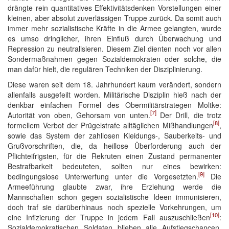
drängte rein quantitatives Effektivitätsdenken Vorstellungen einer
kleinen, aber absolut zuverlässigen Truppe zurück. Da somit auch
immer mehr sozialistische Kräfte in die Armee gelangten, wurde
es umso dringlicher, ihren Einfluß durch Überwachung und
Repression zu neutralisieren. Diesem Ziel dienten noch vor allen
Sondermaßnahmen gegen Sozialdemokraten oder solche, die
man dafür hielt, die regulären Techniken der Disziplinierung.
Diese waren seit dem 18. Jahrhundert kaum verändert, sondern
allenfalls ausgefeilt worden. Militärische Disziplin hieß nach der
denkbar einfachen Formel des Obermilitärstrategen Moltke:
[7]
Autorität von oben, Gehorsam von unten.
Der Drill, die trotz
[8]
formellem Verbot der Prügelstrafe alltäglichen Mißhandlungen
,
sowie das System der zahllosen Kleidungs-, Sauberkeits- und
Grußvorschriften, die, da heillose Überforderung auch der
Pflichteifrigsten, für die Rekruten einen Zustand permanenter
Bestrafbarkeit bedeuteten, sollten nur eines bewirken:
[9]
bedingungslose Unterwerfung unter die Vorgesetzten.
Die
Armeeführung glaubte zwar, ihre Erziehung werde die
Mannschaften schon gegen sozialistische Ideen immunisieren,
doch traf sie darüberhinaus noch spezielle Vorkehrungen, um
[10]
eine Infizierung der Truppe in jedem Fall auszuschließen
:
Sozialdemokratischen Soldaten blieben alle Aufstiegschancen,