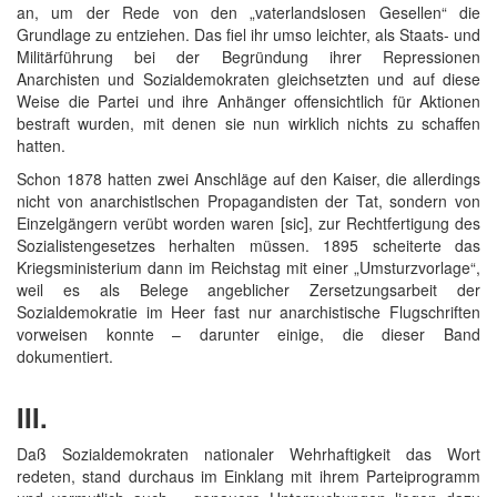
an, um der Rede von den „vaterlandslosen Gesellen“ die
Grundlage zu entziehen. Das fiel ihr umso leichter, als Staats- und
Militärführung bei der Begründung ihrer Repressionen
Anarchisten und Sozialdemokraten gleichsetzten und auf diese
Weise die Partei und ihre Anhänger offensichtlich für Aktionen
bestraft wurden, mit denen sie nun wirklich nichts zu schaffen
hatten.
Schon 1878 hatten zwei Anschläge auf den Kaiser, die allerdings
nicht von anarchistlschen Propagandisten der Tat, sondern von
Einzelgängern verübt worden waren [sic], zur Rechtfertigung des
Sozialistengesetzes herhalten müssen. 1895 scheiterte das
Kriegsministerium dann im Reichstag mit einer „Umsturzvorlage“,
weil es als Belege angeblicher Zersetzungsarbeit der
Sozialdemokratie im Heer fast nur anarchistische Flugschriften
vorweisen konnte – darunter einige, die dieser Band
dokumentiert.
III.
Daß Sozialdemokraten nationaler Wehrhaftigkeit das Wort
redeten, stand durchaus im Einklang mit ihrem Parteiprogramm