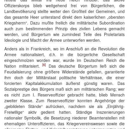
Offizierskorps blieb weitgehend frei von Bürgerlichen, die
Landbevölkerung stellte weiter den Großteil der Gemeinen, und
das gesamte Heer unterstand direkt dem kaiserlichen „obersten
Kriegsherrn“. Dazu mußte freilich die militärische Subordination
auch zum bestimmenden Prinzip des zivilen Lebens gemacht
werden, und Bürgertum wie zumindest Teile des Proletariats
Ideologie und Macht der Armee unterworfen werden.
Anders als in Frankreich, wo im Anschluß an die Revolution die
Armee nationalisiert, d.h. in die bürgerliche Gesellschaft
eingeschmolzen worden war, wurde im Deutschen Reich die
[6]
Nation militarisiert.
Das deutsche Bürgertum ließ sich die
Feudalisierung ohne größere Widerstände gefallen, garantierte
ihm doch der Militärstaat politische Verhältnisse, die einer
forcierten Kapitalakkumulation äußerst günstig waren. Das
Sozialprestige des Bürgers maß sich am militärischen Rang; wer
es nicht zum I. Reserveoffizier gebracht hatte, blieb Mensch
zweiter Klasse. Zum Reserveoffizier konnten Angehörige der
„gebildeten Stände“ aufrücken, nachdem sie als „Einjährig-
Freiwillige“ aktiv gedient hatten. Ständige Inszenierungen
nationaler Symbolik, die Besetzung niederer Beamtenstellen mit
ehemaligen Unteroffizieren, das Kriegervereinswesen sowie die