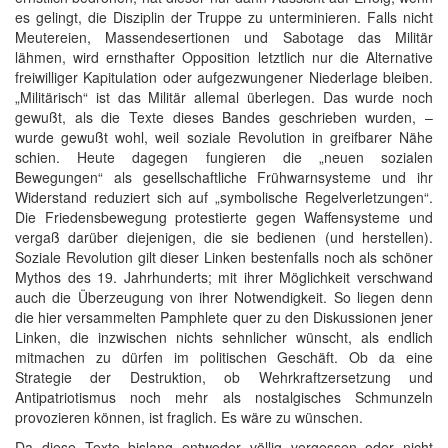
es gelingt, die Disziplin der Truppe zu unterminieren. Falls nicht
Meutereien, Massendesertionen und Sabotage das Militär
lähmen, wird ernsthafter Opposition letztlich nur die Alternative
freiwilliger Kapitulation oder aufgezwungener Niederlage bleiben.
„Militärisch“ ist das Militär allemal überlegen. Das wurde noch
gewußt, als die Texte dieses Bandes geschrieben wurden, –
wurde gewußt wohl, weil soziale Revolution in greifbarer Nähe
schien. Heute dagegen fungieren die „neuen sozialen
Bewegungen“ als gesellschaftliche Frühwarnsysteme und ihr
Widerstand reduziert sich auf „symbolische Regelverletzungen“.
Die Friedensbewegung protestierte gegen Waffensysteme und
vergaß darüber diejenigen, die sie bedienen (und herstellen).
Soziale Revolution gilt dieser Linken bestenfalls noch als schöner
Mythos des 19. Jahrhunderts; mit ihrer Möglichkeit verschwand
auch die Überzeugung von ihrer Notwendigkeit. So liegen denn
die hier versammelten Pamphlete quer zu den Diskussionen jener
Linken, die inzwischen nichts sehnlicher wünscht, als endlich
mitmachen zu dürfen im politischen Geschäft. Ob da eine
Strategie der Destruktion, ob Wehrkraftzersetzung und
Antipatriotismus noch mehr als nostalgisches Schmunzeln
provozieren können, ist fraglich. Es wäre zu wünschen.
Da diese Texte bislang entweder völlig vergessen oder nicht