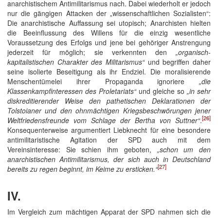
anarchistischem Antimilitarismus nach. Dabei wiederholt er jedoch
nur die gängigen Attacken der „wissenschaftlichen Sozialisten“:
Die anarchistische Auffassung sei utopisch; Anarchisten hielten
die Beeinflussung des Willens für die einzig wesentliche
Voraussetzung des Erfolgs und jene bei gehöriger Anstrengung
jederzeit für möglich; sie verkennten den
„organisch-
kapitalistischen Charakter des Militarismus“
und begriffen daher
seine isolierte Beseitigung als ihr Endziel. Die moralisierende
Menschentümelei ihrer Propaganda ignoriere
„die
Klassenkampfinteressen des Proletariats“
und gleiche so
„in sehr
diskreditierender Weise den pathetischen Deklarationen der
Tolstoianer und den ohnmächtigen Kriegsbeschwörungen jener
[26]
Weltfriedensfreunde vom Schlage der Bertha von Suttner“
.
Konsequenterweise argumentiert Liebknecht für eine besondere
antimilitaristische Agitation der SPD auch mit dem
Vereinsinteresse: Sie schien ihm geboten,
„schon um den
anarchistischen Antimilitarismus, der sich auch in Deutschland
[27]
bereits zu regen beginnt, im Keime zu ersticken.“
IV.
Im Vergleich zum mächtigen Apparat der SPD nahmen sich die