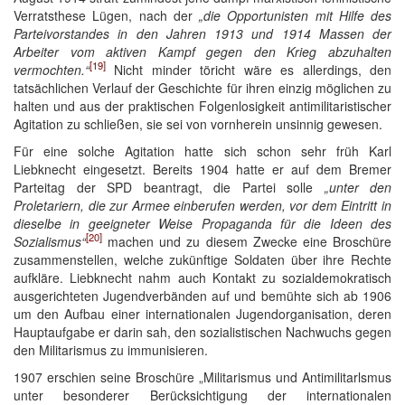
Verratsthese Lügen, nach der
„die Opportunisten mit Hilfe des
Parteivorstandes in den Jahren 1913 und 1914 Massen der
Arbeiter vom aktiven Kampf gegen den Krieg abzuhalten
[19]
vermochten.“
Nicht minder töricht wäre es allerdings, den
tatsächlichen Verlauf der Geschichte für ihren einzig möglichen zu
halten und aus der praktischen Folgenlosigkeit antimilitaristischer
Agitation zu schließen, sie sei von vornherein unsinnig gewesen.
Für eine solche Agitation hatte sich schon sehr früh Karl
Liebknecht eingesetzt. Bereits 1904 hatte er auf dem Bremer
Parteitag der SPD beantragt, die Partei solle
„unter den
Proletariern, die zur Armee einberufen werden, vor dem Eintritt in
dieselbe in geeigneter Weise Propaganda für die Ideen des
[20]
Sozialismus“
machen und zu diesem Zwecke eine Broschüre
zusammenstellen, welche zukünftige Soldaten über ihre Rechte
aufkläre. Liebknecht nahm auch Kontakt zu sozialdemokratisch
ausgerichteten Jugendverbänden auf und bemühte sich ab 1906
um den Aufbau einer internationalen Jugendorganisation, deren
Hauptaufgabe er darin sah, den sozialistischen Nachwuchs gegen
den Militarismus zu immunisieren.
1907 erschien seine Broschüre „Militarismus und Antimilitarlsmus
unter besonderer Berücksichtigung der internationalen