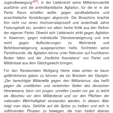
[21]
Jugendbewegung“
, in der Liebknecht seine Militarismuskritik
ausführte und die antimilitaristische Agitation, für die er in der
Partei Raum schaffen wollte, gegen syndikalistische und
anarchistische Vorstellungen abgrenzte. Die Broschüre brachte
ihm nicht nur einen Hochverratsprozeß und anderthalb Jahre
Festungshaft ein, sondern vor allem herbe Kritik aus den Reihen
der eigenen Partei. Obwohl sich Liebknecht strikt gegen Agitation
in Kasernen, gegen individuelle Dienstverweigerung und erst
recht gegen Aufforderungen zu Wehrstreik und
Befehlsverweigerung ausgesprochen hatte, fürchteten seine
Parteifreunde, die Agitation könne unter Rekruten auf fruchtbaren
Boden fallen und die „friedliche Koexistenz“ von Partei und
Militärstaat aus dem Gleichgewicht bringen.
Für den Revisionisten Wolfgang Heine etwa schien es kaum
gefährlicheres geben zu können als ein Bröckeln der Disziplin:
„Der berechtigte Widerwille gegen den Militarismus, das heißt
gegen die unsittlichen und verkehrten Seiten des deutschen
Heerwesens, kann von jungen, unreifen Leuten nur gar zu leicht
als Abscheu vor dem Militärdienst und vor den Pflichten der
nationalen Wehrhaftigkeit verstanden werden. In diesem Alter
neigt man dazu, Gefühle auf die Spitze zu treiben und sich in
volltönenden Phrasen zu bewegen, die man freilich ebenso