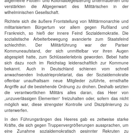
allgemeine Flotten- und Kolonialbegeisterung untermauerten und
verstärkten die Allgegenwart des Militärischen in der
wilhelminischen Gesellschaft.
Richtete sich die äußere Frontstellung von Militärmonarchie und
militarisiertem Bürgertum vor allem gegen Rußland und
Frankreich, so hieß der innere Feind Sozialdemokratie. Die
sozialistische Arbeiterbewegung avancierte zum Staatsfeind
schlechthin. Der Militärführung war der Pariser
Kommuneaufstand, der sich unmittelbar vor ihren Augen
abgespielt hatte, zum Schlüsselerlebnis geworden. Bebel hatte
sich dazu noch im Reichstag leidenschaftlich zur Kommune
bekannt. Auch in Deutschland schienen vom schnell
anwachsenden Industrieproletariat, das der Sozialdemokratie
offenbar unaufhaltsam neue Mitglieder zuführte, ernsthafte
Angriffe auf die bestehende Ordnung zu drohen. Deshalb setzten
die verantwortlichen Militärs alles daran, das Heer von
„unzuverlässigen Elementen“ freizuhalten oder, sofern das nicht
möglich war, diese strengster Kontrolle und Disziplinierung zu
unterwerfen.
In den Führungsrängen des Heeres gab es zeitweise starke
Kräfte, die sich gegen Truppenvergrößerungen aussprachen, um
eine Zunahme sozialdemokratisch gesinnter Rekruten zu