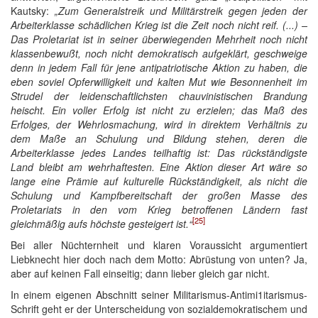
Kautsky:
„Zum Generalstreik und Militärstreik gegen jeden der
Arbeiterklasse schädlichen Krieg ist die Zeit noch nicht reif. (...) –
Das Proletariat ist in seiner überwiegenden Mehrheit noch nicht
klassenbewußt, noch nicht demokratisch aufgeklärt, geschweige
denn in jedem Fall für jene antipatriotische Aktion zu haben, die
eben soviel Opferwilligkeit und kalten Mut wie Besonnenheit im
Strudel der leidenschaftlichsten chauvinistischen Brandung
heischt. Ein voller Erfolg ist nicht zu erzielen; das Maß des
Erfolges, der Wehrlosmachung, wird in direktem Verhältnis zu
dem Maße an Schulung und Bildung stehen, deren die
Arbeiterklasse jedes Landes teilhaftig ist: Das rückständigste
Land bleibt am wehrhaftesten. Eine Aktion dieser Art wäre so
lange eine Prämie auf kulturelle Rückständ
i
gkeit, als nicht die
Schulung und Kampfbereitschaft der großen Masse des
Proletariats in den vom Krieg betroffenen Ländern fast
[25]
gleichmäßig aufs höchste gesteigert ist.“
Bei aller Nüchternheit und klaren Voraussicht argumentiert
Liebknecht hier doch nach dem Motto: Abrüstung von unten? Ja,
aber auf keinen Fall einseitig; dann lieber gleich gar nicht.
In einem eigenen Abschnitt seiner Militarismus-Antimi1itarismus-
Schrift geht er der Unterscheidung von sozialdemokratischem und