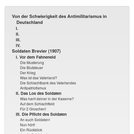
Von der Schwierigkeit des Antimilitarismus in
Deutschland
I.
II.
III.
IV.
Soldaten Brevier (1907)
I. Vor dem Fahneneid
Die Musterung
Die Blutsteuer
Der Krieg
Was ist das Vaterland?
Die Schlachtbank des Vaterlandes
Antipatriotismus
II. Das Los des Soldaten
Was harrt deiner in der Kaserne?
Auf dem Schlachtfeld
Für 2 Groschen!
III. Die Pflicht des Soldaten
An euch Soldaten!
Nun hört!
Ein Rückblick