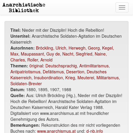
Toggl
navig
Titel:
Nieder mit der Disziplin! Hoch die Rebellion!
Untertitel:
Anarchistische Soldaten-Agitation im Deutschen
Kaiserreich
AutorInnen:
Bröckling, Ulrich
,
Herwegh, Georg
,
Kegel,
Max
,
Maupassant, Guy de
,
Nacht, Siegfried
,
Naine,
Charles
,
Roller, Arnold
Themen:
0riginal: Deutschsprachig
,
Antimilitarismus
,
Antipatriotismus
,
Defätismus
,
Desertion
,
Deutsches
Kaiserreich
,
Insubordination
,
Krieg
,
Meuterei
,
Militarismus
,
Soldaten-Brevier
Datum:
1880, 1895, 1907, 1988
Quelle:
Aus: Ulrich Bröckling (Hg.), Nieder mit der Disziplin!
Hoch die Rebellion! Anarchistische Soldaten-Agitation im
Deutschen Kaiserreich, Harald Kater Verlag 1988.
Digitalisiert von www.anarchismus.at mit freundlicher
Genehmigung des Autors.
Bemerkungen:
Rekonstruktion des mir nicht vorliegenden
Buches nach:
www.anarchismus.at
und:
d-nb.info