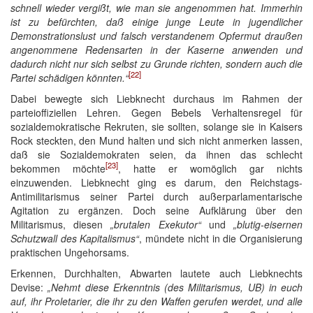
schnell wieder vergißt, wie man sie angenommen hat. Immerhin
ist zu befürchten, daß einige junge Leute in jugendlicher
Demonstrationslust und falsch verstandenem Opfermut draußen
angenommene Redensarten in der Kaserne anwenden und
dadurch nicht nur sich selbst zu Grunde richten, sondern auch die
[22]
Partei schädigen könnten.“
Dabei bewegte sich Liebknecht durchaus im Rahmen der
parteioffiziellen Lehren. Gegen Bebels Verhaltensregel für
sozialdemokratische Rekruten, sie sollten, solange sie in Kaisers
Rock steckten, den Mund halten und sich nicht anmerken lassen,
daß sie Sozialdemokraten seien, da ihnen das schlecht
[23]
bekommen möchte
, hatte er womöglich gar nichts
einzuwenden. Liebknecht ging es darum, den Reichstags-
Antimilitarismus seiner Partei durch außerparlamentarische
Agitation zu ergänzen. Doch seine Aufklärung über den
Militarismus, diesen
„brutalen Exekutor“
und
„blutig-eisernen
Schutzwall des Kapitalismus“
, mündete nicht in die Organisierung
praktischen Ungehorsams.
Erkennen, Durchhalten, Abwarten lautete auch Liebknechts
Devise:
„Nehmt diese Erkenntnis (des Militarismus, UB) in euch
auf, ihr Proletarier, die ihr zu den Waffen gerufen werdet, und alle