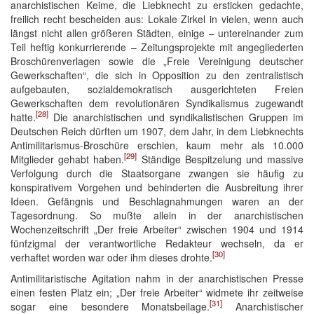
anarchistischen Keime, die Liebknecht zu ersticken gedachte,
freilich recht bescheiden aus: Lokale Zirkel in vielen, wenn auch
längst nicht allen größeren Städten, einige – untereinander zum
Teil heftig konkurrierende – Zeitungsprojekte mit angegliederten
Broschürenverlagen sowie die „Freie Vereinigung deutscher
Gewerkschaften“, die sich in Opposition zu den zentralistisch
aufgebauten, sozialdemokratisch ausgerichteten Freien
Gewerkschaften dem revolutionären Syndikalismus zugewandt
[28]
hatte.
Die anarchistischen und syndikalistischen Gruppen im
Deutschen Reich dürften um 1907, dem Jahr, in dem Liebknechts
Antimilitarismus-Broschüre erschien, kaum mehr als 10.000
[29]
Mitglieder gehabt haben.
Ständige Bespitzelung und massive
Verfolgung durch die Staatsorgane zwangen sie häufig zu
konspirativem Vorgehen und behinderten die Ausbreitung ihrer
Ideen. Gefängnis und Beschlagnahmungen waren an der
Tagesordnung. So mußte allein in der anarchistischen
Wochenzeitschrift „Der freie Arbeiter“ zwischen 1904 und 1914
fünfzigmal der verantwortliche Redakteur wechseln, da er
[30]
verhaftet worden war oder ihm dieses drohte.
Antimilitaristische Agitation nahm in der anarchistischen Presse
einen festen Platz ein; „Der freie Arbeiter“ widmete ihr zeitweise
[31]
sogar eine besondere Monatsbeilage.
Anarchistischer