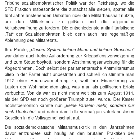
Tribüne sozialdemokratischer Politik war der Reichstag, wo die
SPD-Fraktion insbesondere die zunächst alle sieben, später alle
fünf Jahre anstehenden Debatten über den Militärhaushalt nutzte,
um den Militarismus zu geißeln und die allgemeine
Volksbewaffnung zu fordern. Die entschiedenste antimilitaristische
„Tat“ der Sozialdemokraten blieb denn auch ihre regelmäßige
Ablehnung des Militäretats.
Ihre Parole,
„diesem System keinen Mann und keinen Groschen“
war daher auch keine Aufforderung zur Kriegsdienstverweigerung
und zum Steuerboykott, sondern Abstimmungsanweisung für die
Abgeordneten. Doch selbst der parlamentarische Antimilitarismus
blieb in der Partei nicht unbestritten und schließlich stimmte man
1912 einer Heeresvermehrung zu, weil ihre Finanzierung zu
Lasten der Wohlhabenden ging, was man als politischen Erfolg
verbuchte. Von da war es nicht mehr weit bis zum August 1914,
als der SPD ein noch größerer Triumph zuteil wurde. Der Kaiser
höchstpersönlich kannte nun
„keine Parteien mehr, sondern nur
noch Deutsche“
und nahm damit die vormaligen vaterlandslosen
Gesellen in die Volksgemeinschaft auf.
Die sozialdemokratische Militarismuskritik in den Jahrzehnten
davor entzündete sich häufig an den brutalen Praktiken der