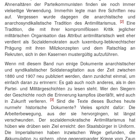
Ahnenaltären der Parteikommunisten finden sie noch immer
vielseitige Verwendung. Immerhin legte man ihre Schriften neu
auf. Vergessen wurde dagegen die anarchistische und
[2]
anarchosyndikalistische Tradition des Antimilitarismus.
Eine
Tradition, die mit ihrer kompromißlosen Kritik jeglicher
militärischen Organisation das Attribut antimilitaristisch weit eher
verdient als Sozialdemokraten auch luxemburg-liebknechtscher
Prägung mit ihren Milizkonzepten und dem Ratschlag an
Rekruten, sich in den Kasernen mustergültig aufzuführen.
Wenn mit diesem Band nun einige Dokumente anarchistischer
und syndikalistischer Soldatenagitation aus der Zeit zwischen
1880 und 1907 neu publiziert werden, dann zunächst einmal, um
einfach daran zu erinnern: Es gab auch noch anderes, als in den
Partei- und Militärgeschichten zu lesen steht. Wer den Siegern
der Geschichte noch die Erinnerung kampflos überläßt, wird auch
[3]
in Zukunft verlieren.
Sind die Texte dieses Buches heute
nurmehr historische Dokumente? Vieles spricht dafür: Die
Arbeiterbewegung, aus der sie hervorgingen, ist längst
verschwunden. Der sozialdemokratische Antimilitarismus hat
hüben wie drüben sein Ziel erreicht: den Staatsbürger in Uniform.
Die Imperialismen haben inzwischen Wege gefunden, die
Akkumulation zu sichern, ohne gegeneinander Kriege vom Zaun