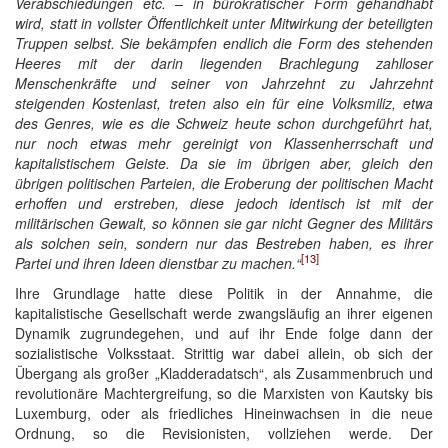
Verabschiedungen etc. – in bürokratischer Form gehandhabt
wird, statt in vollster Öffentlichkeit unter Mitwirkung der beteiligten
Truppen selbst. Sie bekämpfen endlich die Form des stehenden
Heeres mit der darin liegenden Brachlegung zahlloser
Menschenkräfte und seiner von Jahrzehnt zu Jahrzehnt
steigenden Kostenlast, treten also ein für eine Volksmiliz, etwa
des Genres, wie es die Schweiz heute schon durchgeführt hat,
nur noch etwas mehr gereinigt von Klassenherrschaft und
kapitalistischem Geiste. Da sie im übrigen aber, gleich den
übrigen politischen Parteien, die Eroberung der politischen Macht
erhoffen und erstreben, diese jedoch identisch ist mit der
militärischen Gewalt, so können sie gar nicht Gegner des Militärs
als solchen sein, sondern nur das Bestreben haben, es ihrer
[13]
Partei und ihren Ideen dienstbar zu machen.“
Ihre Grundlage hatte diese Politik in der Annahme, die
kapitalistische Gesellschaft werde zwangsläufig an ihrer eigenen
Dynamik zugrundegehen, und auf ihr Ende folge dann der
sozialistische Volksstaat. Strittig war dabei allein, ob sich der
Übergang als großer „Kladderadatsch“, als Zusammenbruch und
revolutionäre Machtergreifung, so die Marxisten von Kautsky bis
Luxemburg, oder als friedliches Hineinwachsen in die neue
Ordnung, so die Revisionisten, vollziehen werde. Der