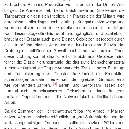
zu brechen. Auch die Produktion von Toten ist in der Dritten Welt
billiger. Die Armee schießt bei uns nicht mehr auf Streikende, die
Tarifpartner einigen sich friedlich. (In Planspielen der Militärs wird
dergleichen allerdings noch geübt.) Kriegsdienstverweigerung
wurde legalisiert; nach den Greueltaten deutscher Uniformträger
war dieses Zugeständnis wohl unumgänglich, und schließlich
braucht der Staat ja auch zivile Diener. Geblieben ist jedoch durch
alle Umbrüche dieses Jahrhunderts hindurch das Prinzip der
Drohung mit militärischer Gewalt nach innen wie außen. Ohne
diese Drohung kommt staatliche Politik nicht aus. Geblieben sind
ferner die Disziplinierungsrituale, die das zivile Menschenmaterial
in eine schlagkräftige Truppe verwandeln. Trotz „Innerer Führung“
und Technisierung des Dienstes funktioniert die Produktion
zuverlässiger Soldaten heute nach dem gleichen Grundschema
[4]
wie vor hundert Jahren.
Befehl und Gehorsam lassen sich
nunmal nicht demokratisieren. Geblieben ist damit für jede
radikale Opposition auch die Notwendigkeit antimilitaristischer
Arbeit.
Da die Zentralen der Herrschaft zweifellos ihre Armee in Marsch
setzen würden – selbstverständlich nur „zur Aufrechterhaltung der
verfassungsmäßigen Ordnung“ – sollte sie sozialer Widerstand
ernstlich bedrohen, hat dieser nur dann Aussicht auf Erfolg, wenn