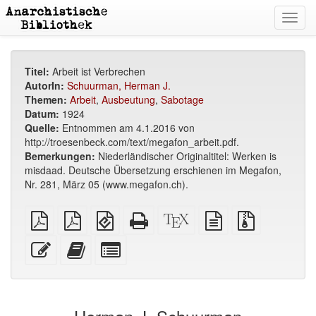
Toggl
navig
Titel:
Arbeit ist Verbrechen
AutorIn:
Schuurman, Herman J.
Themen:
Arbeit
,
Ausbeutung
,
Sabotage
Datum:
1924
Quelle:
Entnommen am 4.1.2016 von
http://troesenbeck.com/text/megafon_arbeit.pdf.
Bemerkungen:
Niederländischer Originaltitel: Werken is
misdaad. Deutsche Übersetzung erschienen im Megafon,
Nr. 281, März 05 (www.megafon.ch).
reines
A4
EPUB
Reines
XeLaTex
reine
Quellendate
PDF
Broschüren
(für
HTML
Quelle
Textquelle
mit
PDF
mobile
(Druckerfreundlich)
Anhängen
Diesen
Füge
Select
Geräte)
Text
diesen
individual
bearbeiten
Text
parts
zum
for
Buchbinder
the
hinzu
bookbuilder