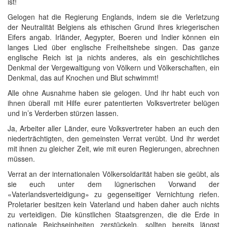
ist!
Gelogen hat die Regierung Englands, indem sie die Verletzung
der Neutralität Belgiens als ethischen Grund ihres kriegerischen
Eifers angab. Irländer, Aegypter, Boeren und Indier können ein
langes Lied über englische Freiheitshebe singen. Das ganze
englische Reich ist ja nichts anderes, als ein geschichtliches
Denkmal der Vergewaltigung von Völkern und Völkerschaften, ein
Denkmal, das auf Knochen und Blut schwimmt!
Alle ohne Ausnahme haben sie gelogen. Und ihr habt euch von
ihnen überall mit Hilfe eurer patentierten Volksvertreter belügen
und in’s Verderben stürzen lassen.
Ja, Arbeiter aller Länder, eure Volksvertreter haben an euch den
niederträchtigten, den gemeinsten Verrat verübt. Und ihr werdet
mit ihnen zu gleicher Zeit, wie mit euren Regierungen, abrechnen
müssen.
Verrat an der internationalen Völkersoldarität haben sie geübt, als
sie euch unter dem lügnerischen Vorwand der
«Vaterlandsverteidigung» zu gegenseitiger Vernichtung riefen.
Proletarier besitzen kein Vaterland und haben daher auch nichts
zu verteidigen. Die künstlichen Staatsgrenzen, die die Erde in
nationale Reichseinheiten zerstückeln, sollten bereits längst