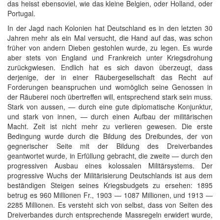
das heisst ebensoviel, wie das kleine Belgien, oder Holland, oder
Portugal.
In der Jagd nach Kolonien hat Deutschland es in den letzten 30
Jahren mehr als ein Mal versucht, die Hand auf das, was schon
früher von andern Dieben gestohlen wurde, zu legen. Es wurde
aber stets von England und Frankreich unter Kriegsdrohung
zurückgwiesen. Endlich hat es sich davon überzeugt, dass
derjenige, der in einer Räubergesellschaft das Recht auf
Forderungen beanspruchen und womöglich seine Genossen in
der Räuberei noch übertreffen will, entsprechend stark sein muss.
Stark von aussen, — durch eine gute diplomatische Konjunktur,
und stark von innen, — durch einen Aufbau der militärischen
Macht. Zeit ist nicht mehr zu verlieren gewesen. Die erste
Bedingung wurde durch die Bildung des Dreibundes, der von
gegnerischer Seite mit der Bildung des Dreiverbandes
geantwortet wurde, in Erfüllung gebracht, die zweite — durch den
progressiven Ausbau eines kolossalen Militärsystems. Der
progressive Wuchs der Militärisierung Deutschlands ist aus dem
beständigen Steigen seines Kriegsbudgets zu ersehen: 1895
betrug es 960 Millionen Fr., 1903 — 1087 Millionen, und 1913 —
2285 Millionen. Es versteht sich von selbst, dass von Seiten des
Dreiverbandes durch entsprechende Massregeln erwidert wurde,