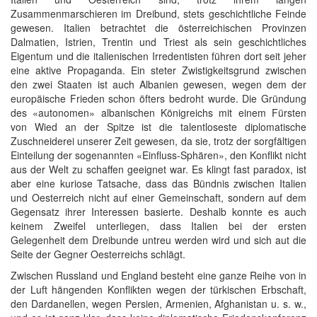
Zusammenmarschieren im Dreibund, stets geschichtliche Feinde
gewesen. Italien betrachtet die österreichischen Provinzen
Dalmatien, Istrien, Trentin und Triest als sein geschichtliches
Eigentum und die italienischen Irredentisten führen dort seit jeher
eine aktive Propaganda. Ein steter Zwistigkeitsgrund zwischen
den zwei Staaten ist auch Albanien gewesen, wegen dem der
europäische Frieden schon öfters bedroht wurde. Die Gründung
des «autonomen» albanischen Königreichs mit einem Fürsten
von Wied an der Spitze ist die talentloseste diplomatische
Zuschneiderei unserer Zeit gewesen, da sie, trotz der sorgfältigen
Einteilung der sogenannten «Einfluss-Sphären», den Konflikt nicht
aus der Welt zu schaffen geeignet war. Es klingt fast paradox, ist
aber eine kuriose Tatsache, dass das Bündnis zwischen Italien
und Oesterreich nicht auf einer Gemeinschaft, sondern auf dem
Gegensatz ihrer Interessen basierte. Deshalb konnte es auch
keinem Zweifel unterliegen, dass Italien bei der ersten
Gelegenheit dem Dreibunde untreu werden wird und sich aut die
Seite der Gegner Oesterreichs schlägt.
Zwischen Russland und England besteht eine ganze Reihe von in
der Luft hängenden Konflikten wegen der türkischen Erbschaft,
den Dardanellen, wegen Persien, Armenien, Afghanistan u. s. w.,