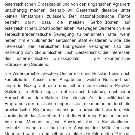
österreichischen Grosskapital und von den ungarischen Agrariern
unabhängig machen, deshalb will Oesterreich dieselbe unter
keinen Umständen zulassen. Der national-politische Faktor
besteht darin, dass die meisten Serbo-Kroaten auf
österreichischem Staatsboden leben, weswegen Oesterreich eine
serbisch-irredentistische Bewegung zu befürchten hätte, wenn
neben ihm ein blühender serbischer Staat existieren würde. Die
Interessen der serbischen Bourgeoisie verlangten also die
Befreiung vom ökonomischen Joch Oesterreichs; die Interessen
des österreichischen Grosskapitals — die ökonomische
Erdrosselung Serbiens.
Die Widersprüche zwischen Oesterreich und Russland sind noch
komplizierter. Ausser den Ansprüchen, welche Russland seit
lange in Bezug auf eine unmittelbar österreichische Provinz,
Galizien, im Stillen hegt, strebt es noch beständig nach einer
Herrschaft auf dem Balkan. Das nächste Ziel des militärischen
Programms der russischen Imperialisten, die momentan durch die
provisorische Regierung ebensogut repräsentiert werden, wie
vorhin durch das Zarentum, bildet die Eroberung Konstantinopels.
Von dem Moment an, wo Russland sich in Konstantinopel
festsetzt, erlangt es einen freien Ausgang in’s Mittelländische
Meer und wird in demselben zu einer dominierenden Grösse.