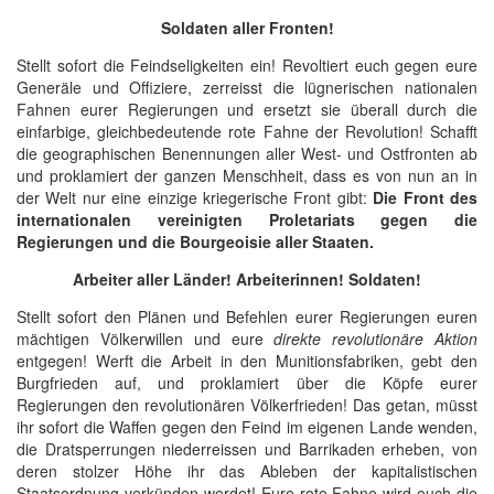
Soldaten aller Fronten!
Stellt sofort die Feindseligkeiten ein! Revoltiert euch gegen eure
Generäle und Offiziere, zerreisst die lügnerischen nationalen
Fahnen eurer Regierungen und ersetzt sie überall durch die
einfarbige, gleichbedeutende rote Fahne der Revolution! Schafft
die geographischen Benennungen aller West- und Ostfronten ab
und proklamiert der ganzen Menschheit, dass es von nun an in
der Welt nur eine einzige kriegerische Front gibt:
Die Front des
internationalen vereinigten Proletariats gegen die
Regierungen und die Bourgeoisie aller Staaten.
Arbeiter aller Länder! Arbeiterinnen! Soldaten!
Stellt sofort den Plänen und Befehlen eurer Regierungen euren
mächtigen Völkerwillen und eure
direkte revolutionäre Aktion
entgegen! Werft die Arbeit in den Munitionsfabriken, gebt den
Burgfrieden auf, und proklamiert über die Köpfe eurer
Regierungen den revolutionären Völkerfrieden! Das getan, müsst
ihr sofort die Waffen gegen den Feind im eigenen Lande wenden,
die Dratsperrungen niederreissen und Barrikaden erheben, von
deren stolzer Höhe ihr das Ableben der kapitalistischen
Staatsordnung verkünden werdet! Eure rote Fahne wird euch die