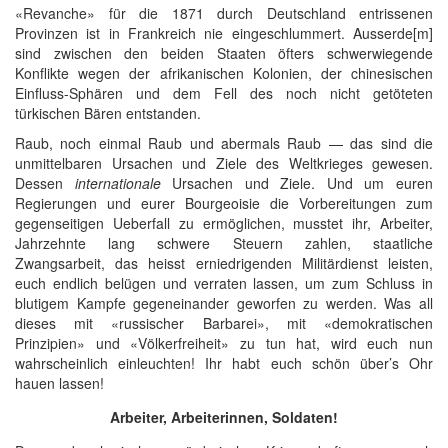
«Revanche» für die 1871 durch Deutschland entrissenen
Provinzen ist in Frankreich nie eingeschlummert. Ausserde[m]
sind zwischen den beiden Staaten öfters schwerwiegende
Konflikte wegen der afrikanischen Kolonien, der chinesischen
Einfluss-Sphären und dem Fell des noch nicht getöteten
türkischen Bären entstanden.
Raub, noch einmal Raub und abermals Raub — das sind die
unmittelbaren Ursachen und Ziele des Weltkrieges gewesen.
Dessen
internationale
Ursachen und Ziele. Und um euren
Regierungen und eurer Bourgeoisie die Vorbereitungen zum
gegenseitigen Ueberfall zu ermöglichen, musstet ihr, Arbeiter,
Jahrzehnte lang schwere Steuern zahlen, staatliche
Zwangsarbeit, das heisst erniedrigenden Militärdienst leisten,
euch endlich belügen und verraten lassen, um zum Schluss in
blutigem Kampfe gegeneinander geworfen zu werden. Was all
dieses mit «russischer Barbarei», mit «demokratischen
Prinzipien» und «Völkerfreiheit» zu tun hat, wird euch nun
wahrscheinlich einleuchten! Ihr habt euch schön über’s Ohr
hauen lassen!
Arbeiter, Arbeiterinnen, Soldaten!