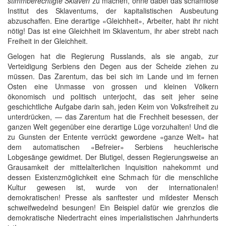
stimmberechtigte Sklaven
zu machen, ohne dabei das schamlose
Institut des Sklaventums, der kapitalistischen Ausbeutung
abzuschaffen. Eine derartige «Gleichheit», Arbeiter, habt ihr nicht
nötig! Das ist eine Gleichheit im Sklaventum, ihr aber strebt nach
Freiheit in der Gleichheit.
Gelogen hat die Regierung Russlands, als sie angab, zur
Verteidigung Serbiens den Degen aus der Scheide ziehen zu
müssen. Das Zarentum, das bei sich im Lande und im fernen
Osten eine Unmasse von grossen und kleinen Völkern
ökonomisch und politisch unterjocht, das seit jeher seine
geschichtliche Aufgabe darin sah, jeden Keim von Volksfreiheit zu
unterdrücken, — das Zarentum hat die Frechheit besessen, der
ganzen Welt gegenüber eine derartige Lüge vorzuhalten! Und die
zu Gunsten der Entente verrückt gewordene «ganze Welt» hat
dem automatischen «Befreier» Serbiens heuchlerische
Lobgesänge gewidmet. Der Blutigel, dessen Regierungsweise an
Grausamkeit der mittelalterlichen Inquisition nahekommt und
dessen Existenzmöglichkeit eine Schmach für die menschliche
Kultur gewesen ist, wurde von der internationalen!
demokratischen! Presse als sanftester und mildester Mensch
schweifwedelnd besungen! Ein Beispiel dafür wie grenzlos die
demokratische Niedertracht eines imperialistischen Jahrhunderts