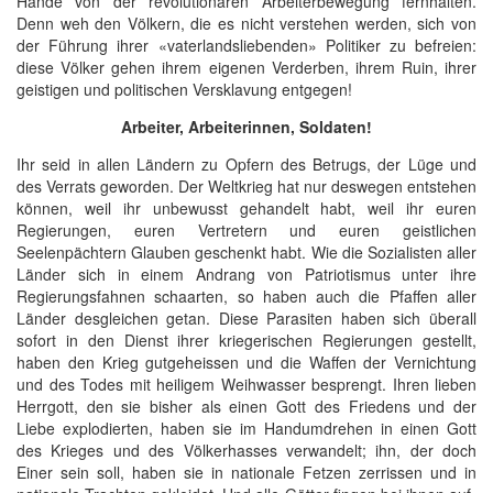
Hände von der revolutionären Arbeiterbewegung fernhalten.
Denn weh den Völkern, die es nicht verstehen werden, sich von
der Führung ihrer «vaterlandsliebenden» Politiker zu befreien:
diese Völker gehen ihrem eigenen Verderben, ihrem Ruin, ihrer
geistigen und politischen Versklavung entgegen!
Arbeiter, Arbeiterinnen, Soldaten!
Ihr seid in allen Ländern zu Opfern des Betrugs, der Lüge und
des Verrats geworden. Der Weltkrieg hat nur deswegen entstehen
können, weil ihr unbewusst gehandelt habt, weil ihr euren
Regierungen, euren Vertretern und euren geistlichen
Seelenpächtern Glauben geschenkt habt. Wie die Sozialisten aller
Länder sich in einem Andrang von Patriotismus unter ihre
Regierungsfahnen schaarten, so haben auch die Pfaffen aller
Länder desgleichen getan. Diese Parasiten haben sich überall
sofort in den Dienst ihrer kriegerischen Regierungen gestellt,
haben den Krieg gutgeheissen und die Waffen der Vernichtung
und des Todes mit heiligem Weihwasser besprengt. Ihren lieben
Herrgott, den sie bisher als einen Gott des Friedens und der
Liebe explodierten, haben sie im Handumdrehen in einen Gott
des Krieges und des Völkerhasses verwandelt; ihn, der doch
Einer sein soll, haben sie in nationale Fetzen zerrissen und in