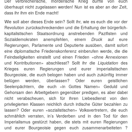
Der verbrecherische, mörderische Krieg durfte von euch
überhaupt nicht zugelassen werden! Nun ist es aber an der Zeit,
dass ihr ihm ein Ende macht!
Wie soll aber dieses Ende sein? Sollt ihr, wie es euch die vor der
Revolution zurückschreckenden und die Erhaltung der bürgerlich-
kapitalistischen Staatsordnung anstrebenden Pazifisten und
Sozialdemokraten anempfehlen, einem
Druck
auf eure
Regierungen, Parlamente und Deputierte ausüben, damit sofort
eine diplomatische Friedenskonferenz einberufen werde, die die
Feindseligkeiten einstellt und einen Frieden «ohne Annexionen
und Kontributionen» abschliesst? Sollt ihr die
Liquidation
des
Krieges euren Regierungen und eurer imperialistischen
Bourgeoisie, die euch belogen haben und auch zukünftig immer
belügen werden, überlassen? Oder euren geistlichen
Seelenpächtern, die euch «in Gottes Namen» Geduld und
Gehorsam den Arbeitgebern gegenüber predigen, es aber dabei
nicht verabscheuen, sich für ihren Liebesdienst von den
privilegierten Klassen reichlich durch irdische Güter bezahlen zu
lassen? Oder euren «sozialistischen» Volksvertretern, die euch
schmählich verraten, in’s Verderben und in den Tod für den
Imperialismus gestürzt haben, die stets mit euren Regierungen
und eurer Bourgeoisie gegen euch zusammenarbeiteten ?