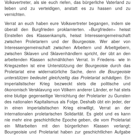
Volksvertreter, als sie euch riefen, das bürgerliche Vaterland zu
lieben und zu verteidigen, anstatt es zu hassen und zu
vernichten.
Verrat an euch haben eure Volksvertreter begangen, indem sie
überall den Burgfrieden proklamierten. «Burgfrieden» heisst
Einstellen des Klassenkampfs, heisst Interessengemeinschaft
zwischen Proletariern und der Bourgeoisie. Wer aber von
Interessengemeinschaft zwischen Arbeitern und Arbeitgebern,
zwischen Sklaven und Sklavenhändlern spricht, der übt an den
arbeitenden Klassen schmählichen Verrat. In Friedens- wie in
Kriegszeiten ist eine Unterstützung der Bourgeoisie durch das
Proletariat eine widernatürliche Sache, denn
die Bourgeoisie
unterstützen bedeutet gleichzeitig das Proletariat schädigen.
Ein
imperialistischer Krieg bezweckt stets die politische und
ökonomisch Versklavung von Völkern anderer Länder, er hat stets
eine blutige gegenseitige Vernichtung der Proletarier zu Gunsten
des nationalen Kapitalismus als Folge. Deshalb übt ein jeder, der
in einen imperialistischen Krieg einwilligt, Verrat an der
internationalen proletarischen Solidarität. Es giebt und es kann
nie mehr eine geschichtliche Epoche geben, die vom Proletariat
ein Mitarbeiten mit den bürgerlichen Klassen verlangt;
Bourgeoisie und Proletariat haben zur geschichtlichen Aufgabe