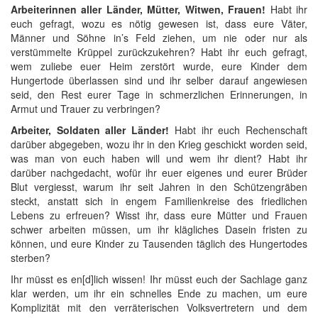
Arbeiterinnen aller Länder, Mütter, Witwen, Frauen!
Habt ihr
euch gefragt, wozu es nötig gewesen ist, dass eure Väter,
Männer und Söhne in’s Feld ziehen, um nie oder nur als
verstümmelte Krüppel zurückzukehren? Habt ihr euch gefragt,
wem zuliebe euer Heim zerstört wurde, eure Kinder dem
Hungertode überlassen sind und ihr selber darauf angewiesen
seid, den Rest eurer Tage in schmerzlichen Erinnerungen, in
Armut und Trauer zu verbringen?
Arbeiter, Soldaten aller Länder!
Habt ihr euch Rechenschaft
darüber abgegeben, wozu ihr in den Krieg geschickt worden seid,
was man von euch haben will und wem ihr dient? Habt ihr
darüber nachgedacht, wofür ihr euer eigenes und eurer Brüder
Blut vergiesst, warum ihr seit Jahren in den Schützengräben
steckt, anstatt sich in engem Familienkreise des friedlichen
Lebens zu erfreuen? Wisst ihr, dass eure Mütter und Frauen
schwer arbeiten müssen, um ihr klägliches Dasein fristen zu
können, und eure Kinder zu Tausenden täglich des Hungertodes
sterben?
Ihr müsst es en[d]lich wissen! Ihr müsst euch der Sachlage ganz
klar werden, um ihr ein schnelles Ende zu machen, um eure
Komplizität mit den verräterischen Volksvertretern und dem