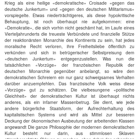
Krieg als eine heilige «demokratische» Croisade «gegen das
deutsche Junkertum» und «gegen den deutschen Militarismus»
vorspiegelte. Etwas niederträchtigeres, als diese hypokritische
Behauptung, ist noch überhaupt nie aufgekommen: eine
«Demokratie», die sich vorhin nicht geschämt hat, im Laufe eines
Vierteljahrunderts die treueste Verbündete und finanzielle Stütze
der reaktionärsten Monarchie des Kontinents zu sein, hat jedes
moralische Recht verloren, ihre Freiheitsliebe öffentlich zu
verkünden und sich in betrügerischer Selbstpreisung dem
«deutschen Junkertum» entgegenzustellen. Was nun die
tatsächlichen «Vorzüge» der französischen Republik der
deutschen Monarchie gegenüber anbelangt, so wäre den
demokratischen Schreiern ein nur ganz schweigsames Verhalten
darüber anzuempfehlen. Das französische Volk weiss diese
«Vorzüge» gut zu schätzen. Die vielbesungene «politische
Gleichheit» der demokratischen Kultur ist überhaupt nichts
anderes, als ein infamer Massenbetrug. Sie dient, wie jede
andere bürgerliche Staatsform, der Aufrechterhaltung des
kapitalistischen Systems und wird als Mittel zur besseren
Deckung der ökonomischen Ausbeutung der arbeitenden Klassen
angewandt Die ganze Philosophie der modernen demokratischen
Kultur besteht nur darin, aus stimmlosen Sklaven