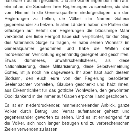
nationale Trachten gekleidet. Und alle Götter fingen bei ihnen auf-
einmal an, die Sprachen ihrer Regierungen zu sprechen, sie sind
vom Himmel in die Generalquartiere niedergestiegen, um den
Regierungen zu helfen, die Völker «im Namen Gottes»
gegeneinander zu hetzen. In allen Ländern haben die Pfaffen den
Gläubigen auf Befehl der Regierungen die blödsinnige Mähr
verkündet, der liebe Herrgott habe sich verpflichtet, für den Sieg
des Vaterlands Sorge zu tragen, er habe seinen Wohnsitz im
Generalquartier genommen und habe die Waffen der
mörderischen Vernichtung eigenhändig gesegnet und geschliffen.
Etwas dümmeres, unwahrscheinlicheres, als diese
Nationalisierung, diese Militarisierung, diese Selbstverneinung
Gottes, ist ja noch nie dagewesen. Ihr aber habt auch diesem
Blödsinn, den euch eure von der Regierung besoldeten
Seelenpächter vorhielten, Glauben geschenkt und habt ihnen,
aus Erkenntlichkeit für das göttliche Wohlwollen, den gewohnten
Obol dankend in die immer auf Gaben erpichte Hand geschoben.
Es ist ein niederdrückender, himmelschreiender Anblick, ganze
Völker durch Betrug und Verrat aufeinander gehetzt und
gegeneinander geworfen zu sehen. Und es ist erniedrigend für
die Völker, sich noch länger betrügen und zu verbrecherischen
Zielen verwenden zu lassen.