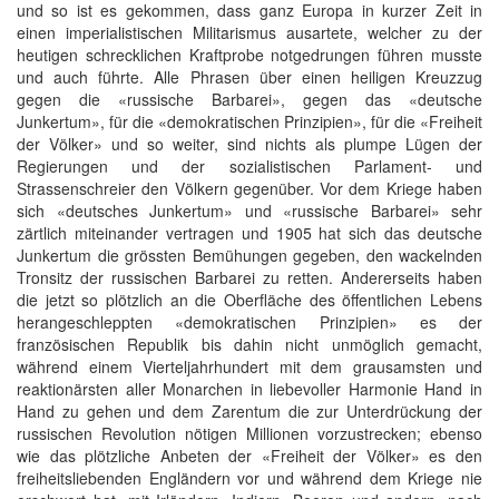
und so ist es gekommen, dass ganz Europa in kurzer Zeit in
einen imperialistischen Militarismus ausartete, welcher zu der
heutigen schrecklichen Kraftprobe notgedrungen führen musste
und auch führte. Alle Phrasen über einen heiligen Kreuzzug
gegen die «russische Barbarei», gegen das «deutsche
Junkertum», für die «demokratischen Prinzipien», für die «Freiheit
der Völker» und so weiter, sind nichts als plumpe Lügen der
Regierungen und der sozialistischen Parlament- und
Strassenschreier den Völkern gegenüber. Vor dem Kriege haben
sich «deutsches Junkertum» und «russische Barbarei» sehr
zärtlich miteinander vertragen und 1905 hat sich das deutsche
Junkertum die grössten Bemühungen gegeben, den wackelnden
Tronsitz der russischen Barbarei zu retten. Andererseits haben
die jetzt so plötzlich an die Oberfläche des öffentlichen Lebens
herangeschleppten «demokratischen Prinzipien» es der
französischen Republik bis dahin nicht unmöglich gemacht,
während einem Vierteljahrhundert mit dem grausamsten und
reaktionärsten aller Monarchen in liebevoller Harmonie Hand in
Hand zu gehen und dem Zarentum die zur Unterdrückung der
russischen Revolution nötigen Millionen vorzustrecken; ebenso
wie das plötzliche Anbeten der «Freiheit der Völker» es den
freiheitsliebenden Engländern vor und während dem Kriege nie