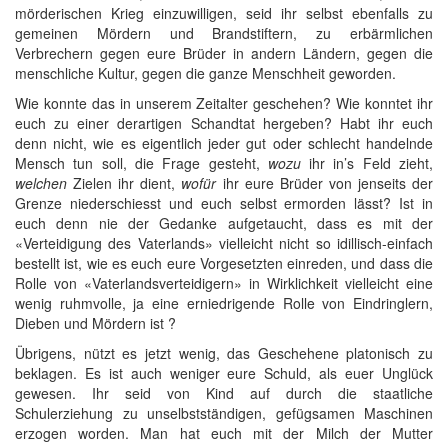
mörderischen Krieg einzuwilligen, seid ihr selbst ebenfalls zu
gemeinen Mördern und Brandstiftern, zu erbärmlichen
Verbrechern gegen eure Brüder in andern Ländern, gegen die
menschliche Kultur, gegen die ganze Menschheit geworden.
Wie konnte das in unserem Zeitalter geschehen? Wie konntet ihr
euch zu einer derartigen Schandtat hergeben? Habt ihr euch
denn nicht, wie es eigentlich jeder gut oder schlecht handelnde
Mensch tun soll, die Frage gesteht,
wozu
ihr in’s Feld zieht,
welchen
Zielen ihr dient,
wofür
ihr eure Brüder von jenseits der
Grenze niederschiesst und euch selbst ermorden lässt? Ist in
euch denn nie der Gedanke aufgetaucht, dass es mit der
«Verteidigung des Vaterlands» vielleicht nicht so idillisch-einfach
bestellt ist, wie es euch eure Vorgesetzten einreden, und dass die
Rolle von «Vaterlandsverteidigern» in Wirklichkeit vielleicht eine
wenig ruhmvolle, ja eine erniedrigende Rolle von Eindringlern,
Dieben und Mördern ist ?
Übrigens, nützt es jetzt wenig, das Geschehene platonisch zu
beklagen. Es ist auch weniger eure Schuld, als euer Unglück
gewesen. Ihr seid von Kind auf durch die staatliche
Schulerziehung zu unselbstständigen, gefügsamen Maschinen
erzogen worden. Man hat euch mit der Milch der Mutter