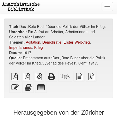
Toggl
navig
Titel:
Das „Rote Buch“ über die Politik der Völker im Krieg.
Untertitel:
Ein Aufruf an Arbeiter, Arbeiterinnen und
Soldaten aller Länder.
Themen:
Agitation
,
Demokratie
,
Erster Weltkrieg
,
Imperialismus
,
Krieg
Datum:
1917
Quelle:
Entnommen aus "Das „Rote Buch“ über die Politik
der Völker im Krieg.", „Verlag des Réveil“, Genf, 1917.
reines
A4
EPUB
Reines
XeLaTex
reine
Quellendate
PDF
Broschüren
(für
HTML
Quelle
Textquelle
mit
PDF
mobile
(Druckerfreundlich)
Anhängen
Diesen
Füge
Select
Geräte)
Text
diesen
individual
bearbeiten
Text
parts
zum
for
Buchbinder
the
Herausgegeben von der Züricher
hinzu
bookbuilder