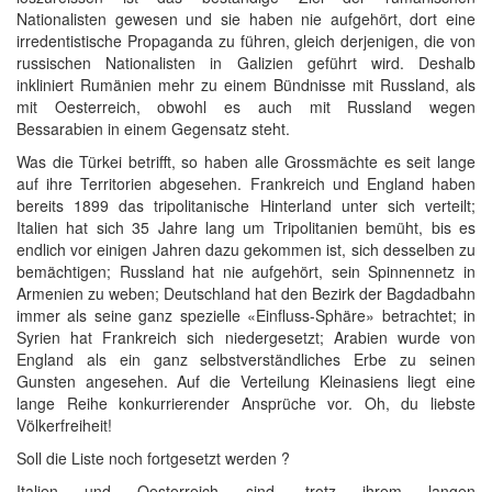
Nationalisten gewesen und sie haben nie aufgehört, dort eine
irredentistische Propaganda zu führen, gleich derjenigen, die von
russischen Nationalisten in Galizien geführt wird. Deshalb
inkliniert Rumänien mehr zu einem Bündnisse mit Russland, als
mit Oesterreich, obwohl es auch mit Russland wegen
Bessarabien in einem Gegensatz steht.
Was die Türkei betrifft, so haben alle Grossmächte es seit lange
auf ihre Territorien abgesehen. Frankreich und England haben
bereits 1899 das tripolitanische Hinterland unter sich verteilt;
Italien hat sich 35 Jahre lang um Tripolitanien bemüht, bis es
endlich vor einigen Jahren dazu gekommen ist, sich desselben zu
bemächtigen; Russland hat nie aufgehört, sein Spinnennetz in
Armenien zu weben; Deutschland hat den Bezirk der Bagdadbahn
immer als seine ganz spezielle «Einfluss-Sphäre» betrachtet; in
Syrien hat Frankreich sich niedergesetzt; Arabien wurde von
England als ein ganz selbstverständliches Erbe zu seinen
Gunsten angesehen. Auf die Verteilung Kleinasiens liegt eine
lange Reihe konkurrierender Ansprüche vor. Oh, du liebste
Völkerfreiheit!
Soll die Liste noch fortgesetzt werden ?
Italien und Oesterreich sind, trotz ihrem langen