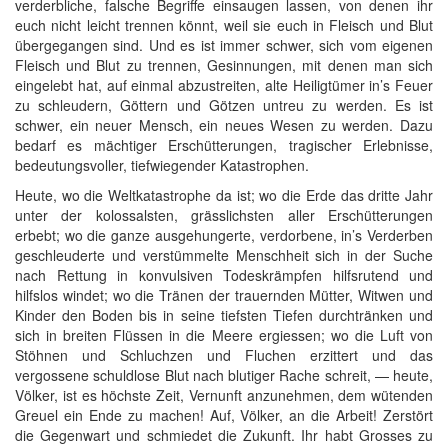
verderbliche, falsche Begriffe einsaugen lassen, von denen ihr
euch nicht leicht trennen könnt, weil sie euch in Fleisch und Blut
übergegangen sind. Und es ist immer schwer, sich vom eigenen
Fleisch und Blut zu trennen, Gesinnungen, mit denen man sich
eingelebt hat, auf einmal abzustreiten, alte Heiligtümer in’s Feuer
zu schleudern, Göttern und Götzen untreu zu werden. Es ist
schwer, ein neuer Mensch, ein neues Wesen zu werden. Dazu
bedarf es mächtiger Erschütterungen, tragischer Erlebnisse,
bedeutungsvoller, tiefwiegender Katastrophen.
Heute, wo die Weltkatastrophe da ist; wo die Erde das dritte Jahr
unter der kolossalsten, grässlichsten aller Erschütterungen
erbebt; wo die ganze ausgehungerte, verdorbene, in’s Verderben
geschleuderte und verstümmelte Menschheit sich in der Suche
nach Rettung in konvulsiven Todeskrämpfen hilfsrutend und
hilfslos windet; wo die Tränen der trauernden Mütter, Witwen und
Kinder den Boden bis in seine tiefsten Tiefen durchtränken und
sich in breiten Flüssen in die Meere ergiessen; wo die Luft von
Stöhnen und Schluchzen und Fluchen erzittert und das
vergossene schuldlose Blut nach blutiger Rache schreit, — heute,
Völker, ist es höchste Zeit, Vernunft anzunehmen, dem wütenden
Greuel ein Ende zu machen! Auf, Völker, an die Arbeit! Zerstört
die Gegenwart und schmiedet die Zukunft. Ihr habt Grosses zu