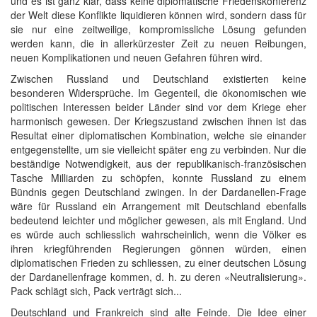
und es ist ganz klar, dass keine diplomatische Friedenskonferenz
der Welt diese Konflikte liquidieren können wird, sondern dass für
sie nur eine zeitweilige, kompromissliche Lösung gefunden
werden kann, die in allerkürzester Zeit zu neuen Reibungen,
neuen Komplikationen und neuen Gefahren führen wird.
Zwischen Russland und Deutschland existierten keine
besonderen Widersprüche. Im Gegenteil, die ökonomischen wie
politischen Interessen beider Länder sind vor dem Kriege eher
harmonisch gewesen. Der Kriegszustand zwischen ihnen ist das
Resultat einer diplomatischen Kombination, welche sie einander
entgegenstellte, um sie vielleicht später eng zu verbinden. Nur die
beständige Notwendigkeit, aus der republikanisch-französischen
Tasche Milliarden zu schöpfen, konnte Russland zu einem
Bündnis gegen Deutschland zwingen. In der Dardanellen-Frage
wäre für Russland ein Arrangement mit Deutschland ebenfalls
bedeutend leichter und möglicher gewesen, als mit England. Und
es würde auch schliesslich wahrscheinlich, wenn die Völker es
ihren kriegführenden Regierungen gönnen würden, einen
diplomatischen Frieden zu schliessen, zu einer deutschen Lösung
der Dardanellenfrage kommen, d. h. zu deren «Neutralisierung».
Pack schlägt sich, Pack verträgt sich...
Deutschland und Frankreich sind alte Feinde. Die Idee einer