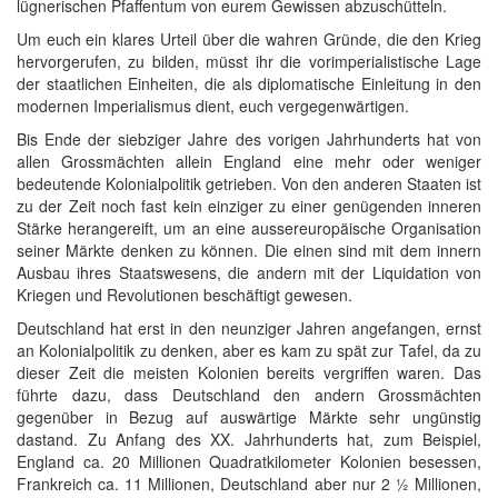
lügnerischen Pfaffentum von eurem Gewissen abzuschütteln.
Um euch ein klares Urteil über die wahren Gründe, die den Krieg
hervorgerufen, zu bilden, müsst ihr die vorimperialistische Lage
der staatlichen Einheiten, die als diplomatische Einleitung in den
modernen Imperialismus dient, euch vergegenwärtigen.
Bis Ende der siebziger Jahre des vorigen Jahrhunderts hat von
allen Grossmächten allein England eine mehr oder weniger
bedeutende Kolonialpolitik getrieben. Von den anderen Staaten ist
zu der Zeit noch fast kein einziger zu einer genügenden inneren
Stärke herangereift, um an eine aussereuropäische Organisation
seiner Märkte denken zu können. Die einen sind mit dem innern
Ausbau ihres Staatswesens, die andern mit der Liquidation von
Kriegen und Revolutionen beschäftigt gewesen.
Deutschland hat erst in den neunziger Jahren angefangen, ernst
an Kolonialpolitik zu denken, aber es kam zu spät zur Tafel, da zu
dieser Zeit die meisten Kolonien bereits vergriffen waren. Das
führte dazu, dass Deutschland den andern Grossmächten
gegenüber in Bezug auf auswärtige Märkte sehr ungünstig
dastand. Zu Anfang des XX. Jahrhunderts hat, zum Beispiel,
England ca. 20 Millionen Quadratkilometer Kolonien besessen,
Frankreich ca. 11 Millionen, Deutschland aber nur 2 ½ Millionen,