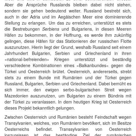
Aber die Ansprüche Russlands bleiben dabei nicht stehen,
sondern sie gehen bedeutend weiter. Russland bestrebt sich,
auch in der Adria und im Aegäischen Meer eine dominierende
Stellung zu erlangen. Um das zu erreichen, unterstützt es stets
die Bestrebungen
Serbiens
und Bulgariens, in diesen Meeren
Häfen zu bekommen, in der Hoffnung, es werde ihm zukünftig
gelingen, diese Häfen für das Stationieren der russischen Flotte
auszunutzen. Hierin liegt der Grund, weshalb Russland seit einem
Jahrhundert Bulgarien, Serbien und Griechenland in ihren
«national-befreienden» Kriegen unterstützt und beständig
verschiedene Kombinationen eines «Balkanbundes» gegen die
Türkei und Oesterreich brütet. Oesterreich, andererseits, strebt
stets zu einem Bunde mit Rumänien und der Türkei gegen
Russland, Bulgarien, Serbien und Griechenland. Dabei bemüht es
sich immer, den ewigen serbo-bulgarischen Streit wegen
Mazedonien auszunutzen, um Bulgarien zu einem Bündnis mit
der Türkei zu veranlassen. In dem heutigen Krieg ist Oesterreich
dieses Projekt bekanntlich gelungen.
Zwischen Oesterreich und Rumänien besteht Feindschaft wegen
Transylvanien, welches, von Rumäniern bevölkert, sich im Besitze
Oesterreichs befindet. Transsylvanien von Oesterreich
loszureissen ist das beständige Ziel der rumänischen