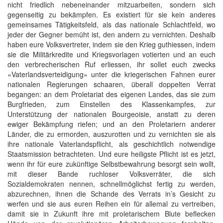
nicht friedlich nebeneinander mitzuarbeiten, sondern sich
gegenseitig zu bekämpfen. Es existiert für sie kein anderes
gemeinsames Tätigkeitsfeld, als das nationale Schlachtfeld, wo
jeder der Gegner bemüht ist, den andern zu vernichten. Deshalb
haben eure Volksvertreter, indem sie den Krieg guthiessen, indem
sie die Militärkredite und Kriegsvorlagen votierten und an euch
den verbrecherischen Ruf erliessen, ihr sollet euch zwecks
«Vaterlandsverteidigung» unter die kriegerischen Fahnen eurer
nationalen Regierungen schaaren, überall doppelten Verrat
begangen: an dem Proletariat des eigenen Landes, das sie zum
Burgfrieden, zum Einstellen des Klassenkampfes, zur
Unterstützung der nationalen Bourgeoisie, anstatt zu deren
ewiger Bekämpfung riefen; und an den Proletariern anderer
Länder, die zu ermorden, auszurotten und zu vernichten sie als
ihre nationale Vaterlandspflicht, als geschichtlich notwendige
Staatsmission betrachteten. Und eure heiligste Pflicht ist es jetzt,
wenn ihr für eure zukünftige Selbstbewahrung besorgt sein wollt,
mit dieser Bande ruchloser Volksverräter, die sich
Sozialdemokraten nennen, schnellmöglichst fertig zu werden,
abzurechnen, ihnen die Schande des Verrats in’s Gesicht zu
werfen und sie aus euren Reihen ein für allemal zu vertreiben,
damit sie in Zukunft ihre mit proletarischem Blute beflecken