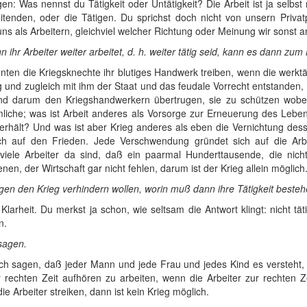
: Was nennst du Tätigkeit oder Untätigkeit? Die Arbeit ist ja selbst n
itenden, oder die Tätigen. Du sprichst doch nicht von unsern Priva
s als Arbeitern, gleichviel welcher Richtung oder Meinung wir sonst 
n ihr Arbeiter weiter arbeitet, d. h. weiter tätig seid, kann es dann z
nten die Kriegsknechte ihr blutiges Handwerk treiben, wenn die werktät
ieg und zugleich mit ihm der Staat und das feudale Vorrecht entstande
n und darum den Kriegshandwerkern übertrugen, sie zu schützen wob
ämliche; was ist Arbeit anderes als Vorsorge zur Erneuerung des Le
rhält? Und was ist aber Krieg anderes als eben die Vernichtung desse
h auf den Frieden. Jede Verschwendung gründet sich auf die Arbe
iele Arbeiter da sind, daß ein paarmal Hunderttausende, die nich
n, der Wirtschaft gar nicht fehlen, darum ist der Krieg allein möglich
gen den Krieg verhindern wollen, worin muß dann ihre Tätigkeit beste
 Klarheit. Du merkst ja schon, wie seltsam die Antwort klingt: nicht t
n.
sagen.
ich sagen, daß jeder Mann und jede Frau und jedes Kind es versteht,
r rechten Zeit aufhören zu arbeiten, wenn die Arbeiter zur rechten 
die Arbeiter streiken, dann ist kein Krieg möglich.