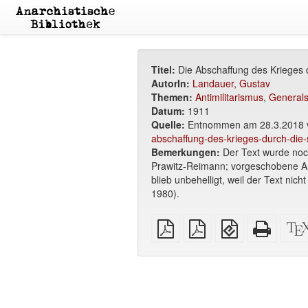
Titel:
Die Abschaffung des Krieges 
AutorIn:
Landauer, Gustav
Themen:
Antimilitarismus
,
Generals
Datum:
1911
Quelle:
Entnommen am 28.3.2018
abschaffung-des-krieges-durch-die
Bemerkungen:
Der Text wurde noc
Prawitz-Reimann; vorgeschobene Ank
blieb unbehelligt, weil der Text ni
1980).
reines
A4
EPUB
Reines
PDF
Broschüren
(für
HTML
PDF
mobile
(Drucke
Geräte)