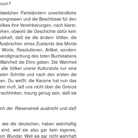
Warum?
ndwelchen Parteiämtern unverbindliche
kongressen und die Beschlüsse für den
olkes ihre Vereinbarungen, nach klarer,
sehen, obwohl die Geschichte dafür kein
ubhaft, daß sie die ändern Völker, die
s Ausbrechen eines Zustands des Mords
 Worte, Resolutionen, Artikel, sondern
Lebendigmachung des toten Buchstabens
r Wahrheit die Ehre geben. Die Wahrheit
alle Völker unsrer Kulturstufe nur eine
ersten Schritte und nach den ersten die
rken. Du weißt: die Kanone hat nun das
 sein muß, laß uns nicht über die Grenze
nachhinken, traurig genug sein, daß sie
ch der Riesenstreik ausbricht und daß
o wie die deutschen, haben wahrhaftig
sind, weil sie also gar kein eigenes,
om Wunder. Weil sie gar nicht wahrhaft