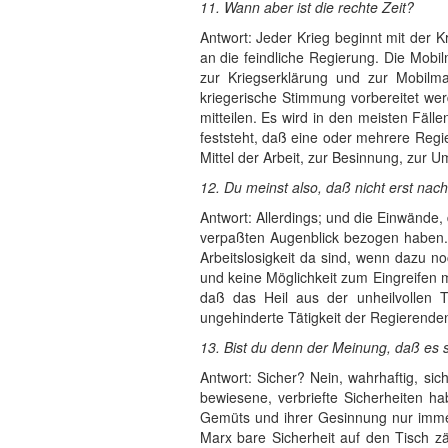
11. Wann aber ist die rechte Zeit?
Antwort: Jeder Krieg beginnt mit der 
an die feindliche Regierung. Die Mobi
zur Kriegserklärung und zur Mobilm
kriegerische Stimmung vorbereitet we
mitteilen. Es wird in den meisten Fäll
feststeht, daß eine oder mehrere Regi
Mittel der Arbeit, zur Besinnung, zur 
12. Du meinst also, daß nicht erst nac
Antwort: Allerdings; und die Einwände,
verpaßten Augenblick bezogen haben. Da
Arbeitslosigkeit da sind, wenn dazu n
und keine Möglichkeit zum Eingreifen 
daß das Heil aus der unheilvollen
ungehinderte Tätigkeit der Regierende
13. Bist du denn der Meinung, daß es si
Antwort: Sicher? Nein, wahrhaftig, si
bewiesene, verbriefte Sicherheiten 
Gemüts und ihrer Gesinnung nur immer
Marx bare Sicherheit auf den Tisch z