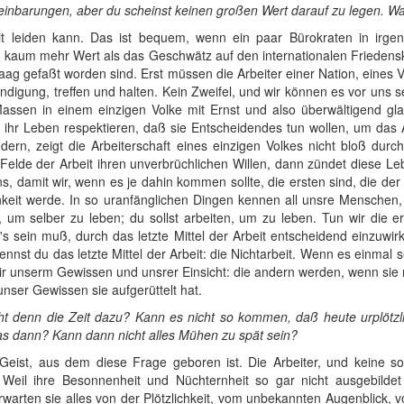
ereinbarungen, aber du scheinst keinen großen Wert darauf zu legen. 
it leiden kann. Das ist bequem, wenn ein paar Bürokraten in irge
 kaum mehr Wert als das Geschwätz auf den internationalen Friedens
ag gefaßt worden sind. Erst müssen die Arbeiter einer Nation, eines V
tändigung, treffen und halten. Kein Zweifel, und wir können es vor uns 
Massen in einem einzigen Volke mit Ernst und also überwältigend gla
e ihr Leben respektieren, daß sie Entscheidendes tun wollen, um da
dern, zeigt die Arbeiterschaft eines einzigen Volkes nicht bloß durch
 Felde der Arbeit ihren unverbrüchlichen Willen, dann zündet diese 
ns, damit wir, wenn es je dahin kommen sollte, die ersten sind, die de
hkeit werde. In so uranfänglichen Dingen kennen all unsre Menschen, 
n, um selber zu leben; du sollst arbeiten, um zu leben. Tun wir die 
's sein muß, durch das letzte Mittel der Arbeit entscheidend einzuwi
ennst du das letzte Mittel der Arbeit: die Nichtarbeit. Wenn es einmal
ir unserm Gewissen und unsrer Einsicht: die andern werden, wenn sie 
nser Gewissen sie aufgerüttelt hat.
t denn die Zeit dazu? Kann es nicht so kommen, daß heute urplötzli
as dann? Kann dann nicht alles Mühen zu spät sein?
eist, aus dem diese Frage geboren ist. Die Arbeiter, und keine s
. Weil ihre Besonnenheit und Nüchternheit so gar nicht ausgebildet 
arten sie alles von der Plötzlichkeit, vom unbekannten Augenblick, v