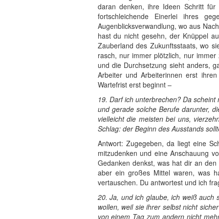
daran denken, ihre Ideen Schritt für 
fortschleichende Einerlei ihres ge
Augenblicksverwandlung, wo aus Nacht 
hast du nicht gesehn, der Knüppel 
Zauberland des Zukunftsstaats, wo sie 
rasch, nur immer plötzlich, nur immer
und die Durchsetzung sieht anders, g
Arbeiter und Arbeiterinnen erst ihr
Wartefrist erst beginnt –
19. Darf ich unterbrechen? Da scheint 
und gerade solche Berufe darunter, di
vielleicht die meisten bei uns, vierz
Schlag: der Beginn des Ausstands sollt
Antwort: Zugegeben, da liegt eine Sch
mitzudenken und eine Anschauung vo
Gedanken denkst, was hat dir an den gr
aber ein großes Mittel waren, was h
vertauschen. Du antwortest und ich fra
20. Ja, und ich glaube, ich weiß auch
wollen, weil sie ihrer selbst nicht si
von einem Tag zum andern nicht mehr e