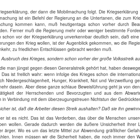
Kriegserklärung, der dann die Mobilmachung folgt. Die Kriegserklärun
lmachung ist ein Befehl der Regierung an die Untertanen, die zum Kri
achung kommen kann, muß heutigentags schon vorher durch Bearb
rden. Ferner muß die Regierung mehr oder weniger bestimmte Forderun
en schon vor der Kriegserklärung unverkennbar deutlich sein, daß ein
erungen den Krieg wollen, ist der Augenblick gekommen, wo die Regier
Umkehr, zu friedlichen Entschlüssen gebracht werden muß.
h Ausbruch des Krieges, sondern schon vorher der große Volksstreik a
 die man jüngst gegen diesen Generalstreik gehört hat, haben deswegen 
s ist freilich wahr: wenn infolge des Krieges schon die internationa
och Niedergeschlagenheit, Hunger, Krankheit, Not und Verzweiflung g
mehr dasein. Aber diese ganze schlaue Beweisführung geht ja von den 
 Tätigkeit der Herrschenden und Bevorzugten und aus dem Abwar
n in Verbindung mit dem überzeugungstreuen Nichtstun der Gedrückten
cher ist, daß die Arbeiter diesen Streik aushalten? Daß sie ihn gewinn
cher ist es nicht. Das ist das Verderben, das über die Menschen unse
haben wollen. Gerade dadurch werden die äußere Unsicherheit ihrer
 ärger. Wo es um das letzte Mittel zur Abwendung gräßlicher Gefahr
ählen. Innen müssen wir die Sicherheit haben, die noch immer den