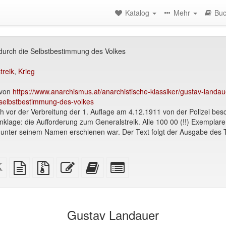
Katalog
Mehr
Buc
durch die Selbstbestimmung des Volkes
treik
,
Krieg
 von
https://www.anarchismus.at/anarchistische-klassiker/gustav-landau
-selbstbestimmung-des-volkes
h vor der Verbreitung der 1. Auflage am 4.12.1911 von der Polizei bes
lage: die Aufforderung zum Generalstreik. Alle 100 00 (!!) Exemplare
cht unter seinem Namen erschienen war. Der Text folgt der Ausgabe des
XeLaTex
reine
Quellendatei
Diesen
Füge
Select
Quelle
Textquelle
mit
Text
diesen
individual
rfreundlich)
Anhängen
bearbeiten
Text
parts
zum
for
Buchbinder
the
Gustav Landauer
hinzu
bookbuilder