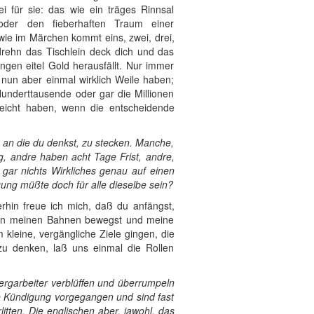
ei für sie: das wie ein träges Rinnsal
, oder den fieberhaften Traum einer
wie im Märchen kommt eins, zwei, drei,
ehn das Tischlein deck dich und das
ungen eitel Gold herausfällt. Nur immer
 nun aber einmal wirklich Weile haben;
underttausende oder gar die Millionen
reicht haben, wenn die entscheidende
, an die du denkst, zu stecken. Manche,
g, andre haben acht Tage Frist, andre,
 gar nichts Wirkliches genau auf einen
gung müßte doch für alle dieselbe sein?
erhin freue ich mich, daß du anfängst,
 in meinen Bahnen bewegst und meine
 kleine, vergängliche Ziele gingen, die
zu denken, laß uns einmal die Rollen
ergarbeiter verblüffen und überrumpeln
hne Kündigung vorgegangen und sind fast
tten. Die englischen aber, jawohl, das