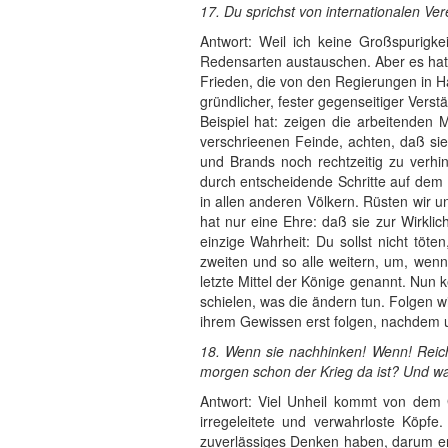
17. Du sprichst von internationalen V
Antwort: Weil ich keine Großspurigke
Redensarten austauschen. Aber es hat
Frieden, die von den Regierungen in Ha
gründlicher, fester gegenseitiger Vers
Beispiel hat: zeigen die arbeitenden 
verschrieenen Feinde, achten, daß si
und Brands noch rechtzeitig zu verhin
durch entscheidende Schritte auf dem
in allen anderen Völkern. Rüsten wir u
hat nur eine Ehre: daß sie zur Wirklic
einzige Wahrheit: Du sollst nicht töte
zweiten und so alle weitern, um, wenn
letzte Mittel der Könige genannt. Nun k
schielen, was die ändern tun. Folgen w
ihrem Gewissen erst folgen, nachdem u
18. Wenn sie nachhinken! Wenn! Reich
morgen schon der Krieg da ist? Und w
Antwort: Viel Unheil kommt von dem G
irregeleitete und verwahrloste Köpfe
zuverlässiges Denken haben, darum erw