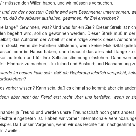
Wir müssen den Willen haben, und wir müssen's versuchen.
it und vor der höchsten Gefahr wird kein Besonnener unternehmen, was 
 ist, daß die Arbeiter aushalten, gewinnen, ihr Ziel erreichen?
wie lange? Gewinnen, was? Und was für ein Ziel? Dieser Streik ist nicht
en begehrt wird, soll da gewonnen werden. Dieser Streik muß in der r
selbst; das Aufhören der Arbeit ist der einzige Zweck dieses Aufhören
stockt, wenn die Fabriken stillstehen, wenn keine Elektrizität gelie
Wasser mehr im Hause haben, dann braucht das alles nicht lange zu 
ker auftreten und für ihre Selbstbestimmung einstehen. Dann werden
ist: Eindruck zu machen, - im Inland und Ausland; und Nachahmung zu
 werde im besten Falle sein, daß die Regierung feierlich verspricht, k
 zurückkehren?
les vorher wissen? Kann sein, daß es einmal so kommt; aber ein and
 denn aber nicht der Feind erst recht über uns herfallen, wenn er sie
d einander ja Freund und werden unsre Freundschaft noch ganz anders
s Rechte eingetreten ist. Haben wir vorher internationale Vereinbaru
 Beispiel. Daß unser Vorgehen, wenn wir das Rechte tun, nachgeahmt 
n Zweifel.