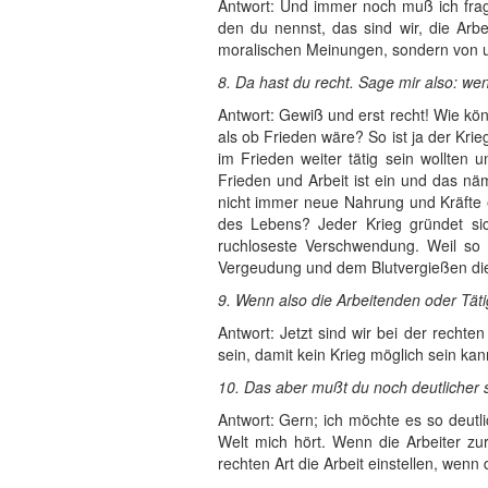
Antwort: Und immer noch muß ich fragen
den du nennst, das sind wir, die Arbe
moralischen Meinungen, sondern von un
8. Da hast du recht. Sage mir also: wen
Antwort: Gewiß und erst recht! Wie kön
als ob Frieden wäre? So ist ja der Kr
im Frieden weiter tätig sein wollte
Frieden und Arbeit ist ein und das n
nicht immer neue Nahrung und Kräfte e
des Lebens? Jeder Krieg gründet sic
ruchloseste Verschwendung. Weil so v
Vergeudung und dem Blutvergießen diene
9. Wenn also die Arbeitenden oder Täti
Antwort: Jetzt sind wir bei der rechten
sein, damit kein Krieg möglich sein kan
10. Das aber mußt du noch deutlicher 
Antwort: Gern; ich möchte es so deutl
Welt mich hört. Wenn die Arbeiter zu
rechten Art die Arbeit einstellen, wenn 