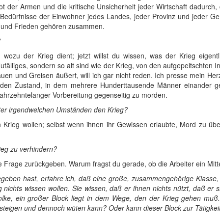
ot der Armen und die kritische Unsicherheit jeder Wirtschaft dadurch,
e Bedürfnisse der Einwohner jedes Landes, jeder Provinz und jeder G
it und Frieden gehören zusammen.
?
 wozu der Krieg dient; jetzt willst du wissen, was der Krieg eigent
Zufälliges, sondern so alt sind wie der Krieg, von den aufgepeitschten In
uen und Greisen äußert, will ich gar nicht reden. Ich presse mein He
den Zustand, in dem mehrere Hunderttausende Männer einander geg
h jahrzehntelanger Vorbereitung gegenseitig zu morden.
nter irgendwelchen Umständen den Krieg?
n Krieg wollen; selbst wenn ihnen ihr Gewissen erlaubte, Mord zu übe
rieg zu verhindern?
e Frage zurückgeben. Warum fragst du gerade, ob die Arbeiter ein Mit
egeben hast, erfahre ich, daß eine große, zusammengehörige Klasse, d
 nichts wissen wollen. Sie wissen, daß er ihnen nichts nützt, daß er 
olke, ein großer Block liegt in dem Wege, den der Krieg gehen muß. 
g steigen und dennoch wüten kann? Oder kann dieser Block zur Tätigke