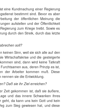
g ist eine Kundmachung einer Regierung
egsdienst bestimmt sind. Bevor es aber
eitung der öffentlichen Meinung die
gen aufstellen und der Öffentlichkeit
e Regierung zum Kriege treibt. Sowie es
ung durch den Streik, durch das letzte
usbrechen soll?
keinen Sinn, weil sie sich alle auf den
le Wirtschaftskrise und die gesteigerte
ekommen sind, dann wird keine Tatkraft
Furchtsamen aus, deren Prinzip es ist,
ten der Arbeiter kommen muß. Diese
 nennen sie die Entwicklung.
en? Daß sie ihr Ziel erreichen?
rer Zeit gekommen ist, daß sie äußere,
 Lage und das innere Schwanken ihres
 geht, da kann uns kein Gott und kein
 Weg zum Sieg gewiesen hat, und diese