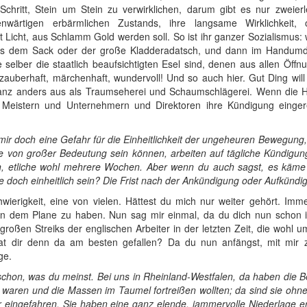
Schritt, Stein um Stein zu verwirklichen, darum gibt es nur zweierl
genwärtigen erbärmlichen Zustands, ihre langsame Wirklichkeit
Licht, aus Schlamm Gold werden soll. So ist ihr ganzer Sozialismus: 
aus dem Sack oder der große Kladderadatsch, und dann im Handumdr
selber die staatlich beaufsichtigten Esel sind, denen aus allen Öffn
 zauberhaft, märchenhaft, wundervoll! Und so auch hier. Gut Ding will
anz anders aus als Traumseherei und Schaumschlägerei. Wenn die H
en Meistern und Unternehmern und Direktoren ihre Kündigung einge
mir doch eine Gefahr für die Einheitlichkeit der ungeheuren Bewegung
e von großer Bedeutung sein können, arbeiten auf tägliche Kündigun
ehn, etliche wohl mehrere Wochen. Aber wenn du auch sagst, es käme
e doch einheitlich sein? Die Frist nach der Ankündigung oder Aufkündi
wierigkeit, eine von vielen. Hättest du mich nur weiter gehört. Imm
n dem Plane zu haben. Nun sag mir einmal, da du dich nun schon
oßen Streiks der englischen Arbeiter in der letzten Zeit, die wohl um
at dir denn da am besten gefallen? Da du nun anfängst, mit mir 
ge.
 schon, was du meinst. Bei uns in Rheinland-Westfalen, da haben die B
cher waren und die Massen im Taumel fortreißen wollten; da sind sie o
ingefahren. Sie haben eine ganz elende, jammervolle Niederlage erli