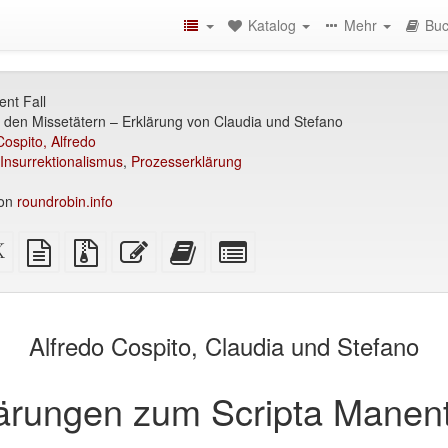
Katalog
Mehr
Buc
nt Fall
s den Missetätern – Erklärung von Claudia und Stefano
Cospito, Alfredo
Insurrektionalismus
,
Prozesserklärung
von
roundrobin.info
XeLaTex
reine
Quellendatei
Diesen
Füge
Select
Quelle
Textquelle
mit
Text
diesen
individual
rfreundlich)
Anhängen
bearbeiten
Text
parts
zum
for
Buchbinder
the
Alfredo Cospito, Claudia und Stefano
hinzu
bookbuilder
ärungen zum Scripta Manent