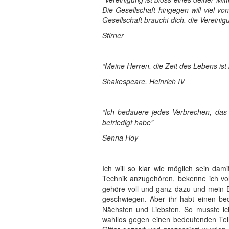
Die Gesellschaft hingegen will viel von
Gesellschaft braucht dich, die Vereinig
Stirner
“Meine Herren, die Zeit des Lebens ist
Shakespeare, Heinrich IV
“Ich bedauere jedes Verbrechen, da
befriedigt habe”
Senna Hoy
Ich will so klar wie möglich sein damit meine Worte wie eine Schulderklärung klingen. Sofern es überhaupt möglich ist, einem Mittel oder einer Technik anzugehören, bekenne ich voller Stolz der FAI-FRI anzugehören. Voller Stolz erkenne ich mich in ihrer gesamten Geschichte wieder. Ich gehöre voll und ganz dazu und mein Beitrag ist mit “Nucleo Olga” unterzeichnet. Hätte diese Farce nur mich und Nicola betroffen, hätte ich heute geschwiegen. Aber ihr habt einen bedeutenden Teil derjenigen miteinbezogen, die in diesen Jahren mit uns solidarisch waren, darunter meine Nächsten und Liebsten. So musste ich einfach etwas dazu sagen, sonst hätte ich mich zum Komplizen eures hinterhältigen Versuchs gemacht, wahllos gegen einen bedeutenden Teil der anarchistischen Bewegung loszuschlagen. Genossinnen und Genossen, die nicht für ihre Taten hinter Gitter gezerrt und prozessiert wurden sondern wegen dem, was sie sind: AnarchistInnen. Prozessiert und verhaftet, nicht weil sie, wie ich, sich zu einer FAI-FRI unterzeichneten Aktion bekennt haben, sondern weil sie an Versammlungen teilgenommen und in Zeitungen und Blogs geschrieben haben. Oder noch einfacher weil sie GenossInnen in Prozessen ihre Solidarität ausgedrückt haben. Ich werde mich nicht hinter diesen GenossInnen verstecken. In Zeiten in denen Ideen nicht zählen, ist wegen einer Idee prozessiert und verhaftet zu werden vielsagend über das Gewicht, das eine gewisse Vorstellung der Anarchie weiter hat. Und auch vielsagend über die leere Schale der Demokratie und der sog. demokratischen Freiheiten. Ihr habt eure Gründe, das will ich nicht verneinen. Denn im Grunde gibt es keine guten Anarchisten, da in jedem Anarchist und jeder Anarchistin der Wunsch schwelt, euch dort von der Bank zu schmeissen. Es ist auch kein Versuch von mir, die FAI-FRI als Freizeitklub oder Jung-Pfadfinderverein zu verkaufen. Wer dieses Instrument benutzt hat oder “wer von der FAI-FRI ist”, wie es die sagen, die wie ihr von Anarchie keine Ahnung haben, bekennt sich erhobenen Hauptes dazu, wie es meine früher verhafteten Brüder und Schwestern getan haben, wie ich selbst es in Genua vor Jahren tat und heute in diesem Saal tue. Es ist unsere Geschichte die euch das lehrt, eine Geschichte, die wir, nie Märtyrer, nie ergeben, mit Jahren an Knast und Isolierung auf der halben Welt verteilt am Bezahlen sind. Wer nicht Teil unserer Geschichte ist wird in Ketten vor euch gezerrt und schweigt aus Solidarität, Zuneigung, Liebe und Freundschaft, was für euch Diener des Staates undenkbare und unverständliche Gefühle sind. Eure “Justiz” ist Unterdrückung des Schwächeren durch den Stärke