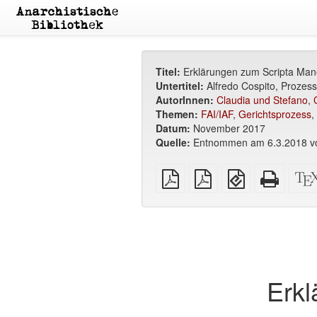
Titel:
Erklärungen zum Scripta Mane
Untertitel:
Alfredo Cospito, Prozes
AutorInnen:
Claudia und Stefano
,
Themen:
FAI/IAF
,
Gerichtsprozess
,
Datum:
November 2017
Quelle:
Entnommen am 6.3.2018 
reines
A4
EPUB
Reines
PDF
Broschüren
(für
HTML
PDF
mobile
(Drucke
Geräte)
Erkl