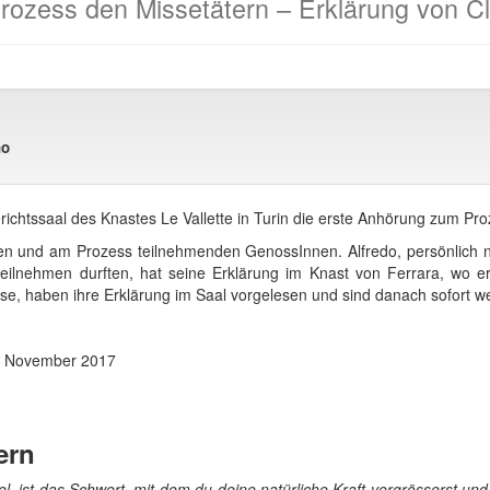
Prozess den Missetätern – Erklärung von C
no
chtssaal des Knastes Le Vallette in Turin die erste Anhörung zum Pro
en und am Prozess teilnehmenden GenossInnen. Alfredo, persönlich n
ilnehmen durften, hat seine Erklärung im Knast von Ferrara, wo er 
sse, haben ihre Erklärung im Saal vorgelesen und sind danach sofort 
6. November 2017
ern
el, ist das Schwert, mit dem du deine natürliche Kraft vergrösserst und 