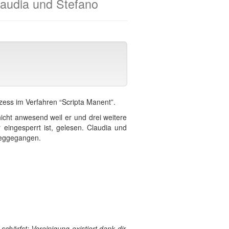
laudia und Stefano
zess im Verfahren “Scripta Manent”.
icht anwesend weil er und drei weitere
eingesperrt ist, gelesen. Claudia und
weggegangen.
schärfst; Vereinigung existiert dank dir.