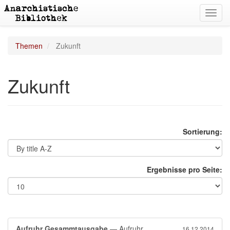
Toggl
navig
Themen
Zukunft
Zukunft
Sortierung:
Ergebnisse pro Seite:
Aufruhr Gesammtausgabe
— Aufruhr
16.12.2014