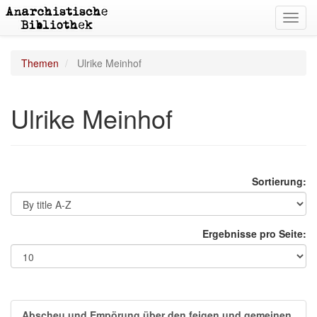
Toggl
navig
Themen
Ulrike Meinhof
Ulrike Meinhof
Sortierung:
Ergebnisse pro Seite:
Abscheu und Empörung über den feigen und gemeinen