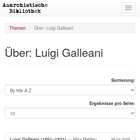
Toggl
navig
Themen
Über: Luigi Galleani
Über: Luigi Galleani
Sortierung:
Ergebnisse pro Seite:
Luigi Galleani (1861–1931)
— Max Nettlau
26.03.2025