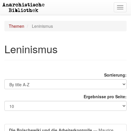
Toggl
navig
Themen
Leninismus
Leninismus
Sortierung:
Ergebnisse pro Seite:
Die Bolschewiki und die Arbeiterkontrolle
— Maurice