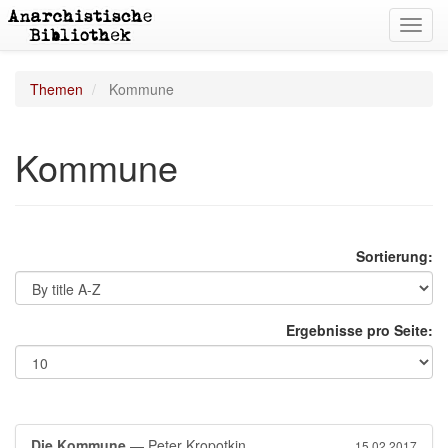
Toggl
navig
Themen
Kommune
Kommune
Sortierung:
Ergebnisse pro Seite:
Die Kommune
— Peter Kropotkin
15.02.2017