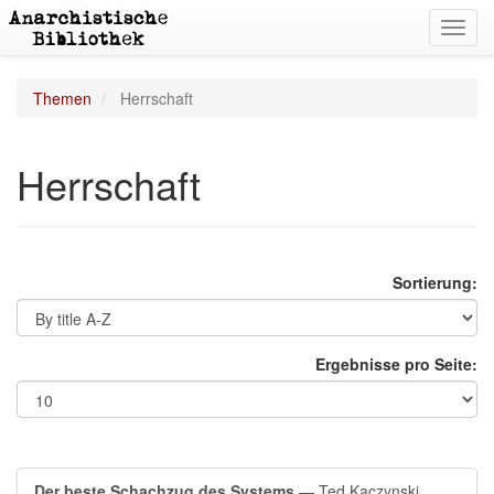
Toggl
navig
Themen
Herrschaft
Herrschaft
Sortierung:
Ergebnisse pro Seite:
Der beste Schachzug des Systems
— Ted Kaczynski