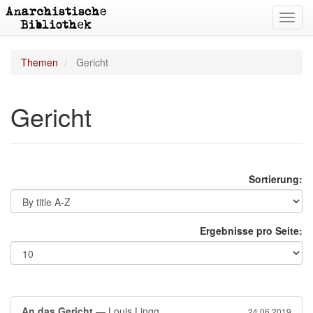
Toggl
navig
Themen
Gericht
Gericht
Sortierung:
Ergebnisse pro Seite:
An das Gericht
— Louis Lingg
24.06.2019