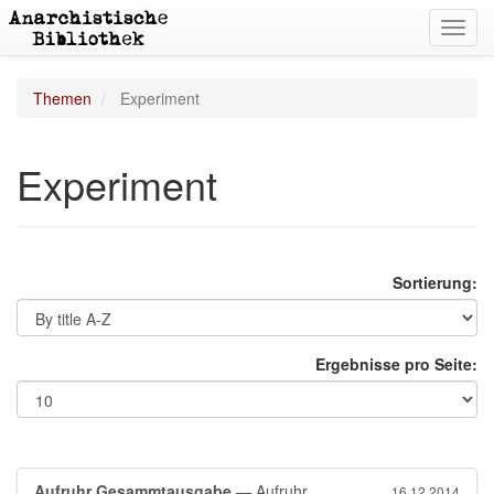
Toggl
navig
Themen
Experiment
Experiment
Sortierung:
Ergebnisse pro Seite:
Aufruhr Gesammtausgabe
— Aufruhr
16.12.2014