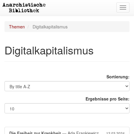
Toggl
navig
Themen
Digitalkapitalismus
Digitalkapitalismus
Sortierung:
Ergebnisse pro Seite:
Die Freiheit zur Krankheit
— Ada Frankiewicz
12.03.2024