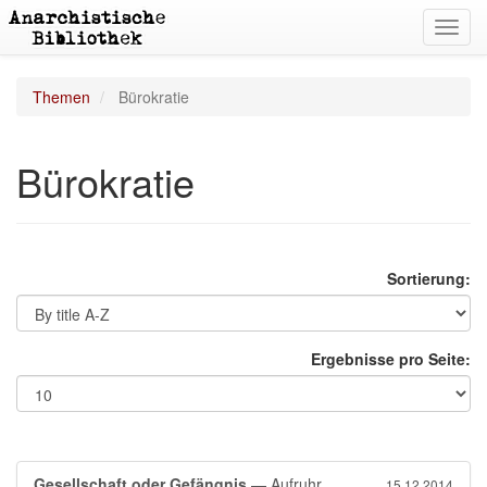
Toggl
navig
Themen
Bürokratie
Bürokratie
Sortierung:
Ergebnisse pro Seite:
Gesellschaft oder Gefängnis
— Aufruhr
15.12.2014