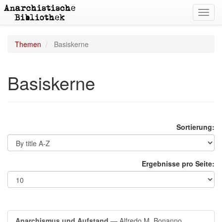
Toggl
navig
Themen
Basiskerne
Basiskerne
Sortierung:
Ergebnisse pro Seite:
Anarchismus und Aufstand
— Alfredo M. Bonanno