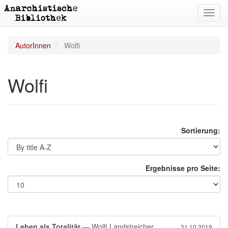
Toggl
navig
AutorInnen
Wolfi
Wolfi
Sortierung:
Ergebnisse pro Seite:
Leben als Totalität
— Wolfi Landstreicher
31.10.2019