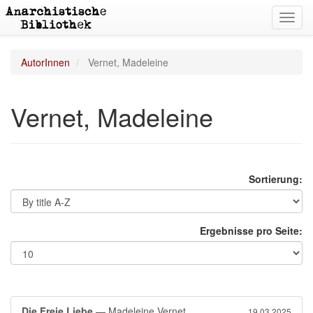
Toggl
navig
AutorInnen
Vernet, Madeleine
Vernet, Madeleine
Sortierung:
Ergebnisse pro Seite:
Die Freie Liebe
— Madeleine Vernet
19.03.2025