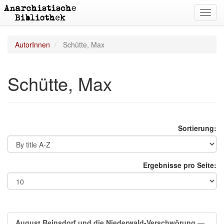
Toggl
navig
AutorInnen
Schütte, Max
Schütte, Max
Sortierung:
Ergebnisse pro Seite:
August Reinsdorf und die Niederwald-Verschwörung
—