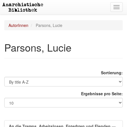
Toggl
navig
AutorInnen
Parsons, Lucie
Parsons, Lucie
Sortierung:
Ergebnisse pro Seite:
An die Tramps, Arbeitslosen, Enterbten und Elenden
—