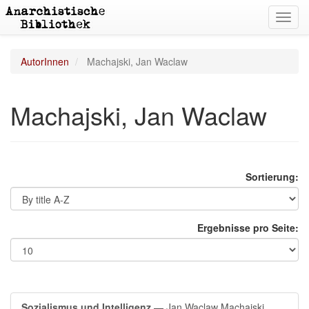
Toggl
navig
AutorInnen
Machajski, Jan Waclaw
Machajski, Jan Waclaw
Sortierung:
Ergebnisse pro Seite:
Sozialismus und Intelligenz
— Jan Waclaw Machajski