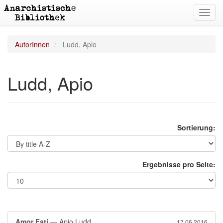
Toggl
navig
AutorInnen
Ludd, Apio
Ludd, Apio
Sortierung:
Ergebnisse pro Seite:
Amor Fati
— Apio Ludd
17.06.2016