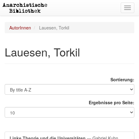
Toggl
navig
AutorInnen
Lauesen, Torkil
Lauesen, Torkil
Sortierung:
Ergebnisse pro Seite:
Linke Theorie und die Universitäten
— Gabriel Kuhn,