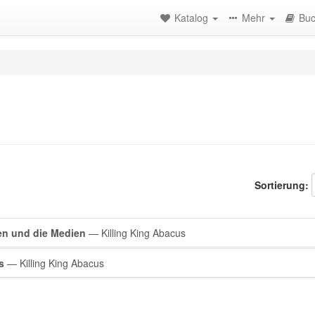
Katalog
Mehr
Buc
Sortierung:
en und die Medien
— Killing King Abacus
s
— Killing King Abacus