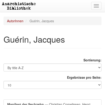
Toggl
navig
AutorInnen
Guérin, Jacques
Guérin, Jacques
Sortierung:
Ergebnisse pro Seite:
Manifest der Sechzehn
— Christian Comelissen, Henri