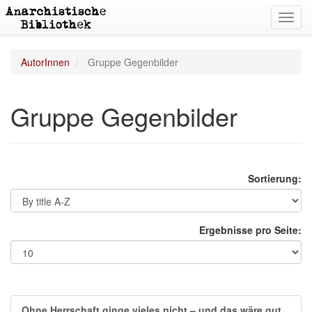
Toggl
navig
AutorInnen
Gruppe Gegenbilder
Gruppe Gegenbilder
Sortierung:
Ergebnisse pro Seite:
Ohne Herrschaft ginge vieles nicht – und das wäre gut