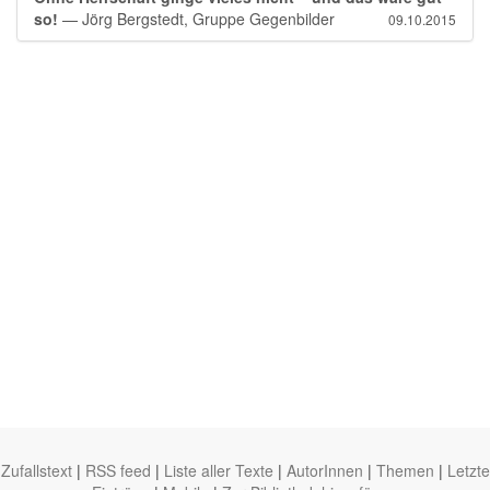
so!
— Jörg Bergstedt, Gruppe Gegenbilder
09.10.2015
Zufallstext
|
RSS feed
|
Liste aller Texte
|
AutorInnen
|
Themen
|
Letzte