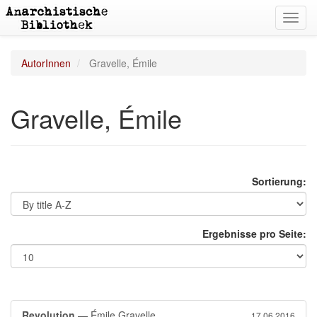
Toggl
navig
AutorInnen
Gravelle, Émile
Gravelle, Émile
Sortierung:
Ergebnisse pro Seite:
Revolution
— Émile Gravelle
17.06.2016