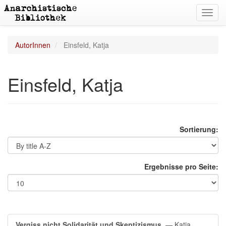
Toggl
navig
AutorInnen
Einsfeld, Katja
Einsfeld, Katja
Sortierung:
Ergebnisse pro Seite:
Vergiss nicht Solidarität und Skeptizismus.
— Katja