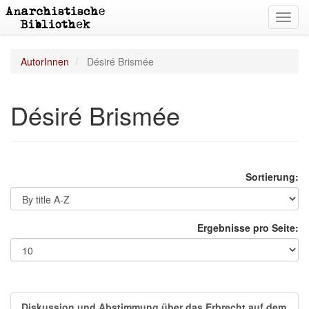
Toggl
navig
AutorInnen
Désiré Brismée
Désiré Brismée
Sortierung:
Ergebnisse pro Seite:
Diskussion und Abstimmung über das Erbrecht auf dem