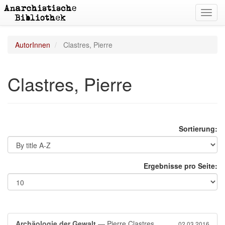
Toggl
navig
AutorInnen
Clastres, Pierre
Clastres, Pierre
Sortierung:
Ergebnisse pro Seite:
Archäologie der Gewalt
— Pierre Clastres
02.03.2016