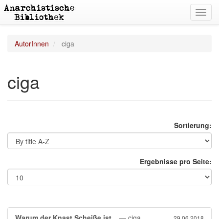
Toggl
navig
AutorInnen
ciga
ciga
Sortierung:
Ergebnisse pro Seite:
Warum der Knast Scheiße ist...
— ciga
29.06.2018