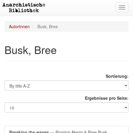
Toggl
navig
AutorInnen
Busk, Bree
Busk, Bree
Sortierung:
Ergebnisse pro Seite:
Breaking the waves
— Romina Akemi & Bree Busk