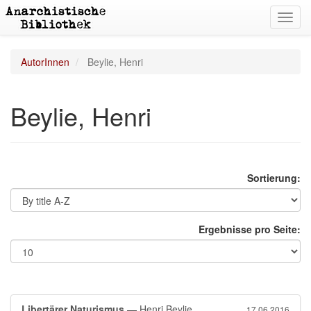
Toggl
navig
AutorInnen
Beylie, Henri
Beylie, Henri
Sortierung:
Ergebnisse pro Seite:
Libertärer Naturismus
— Henri Beylie
17.06.2016