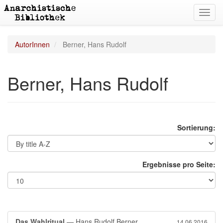
Toggl
navig
AutorInnen
Berner, Hans Rudolf
Berner, Hans Rudolf
Sortierung:
Ergebnisse pro Seite:
Das Wahlritual
— Hans Rudolf Berner
14.06.2016