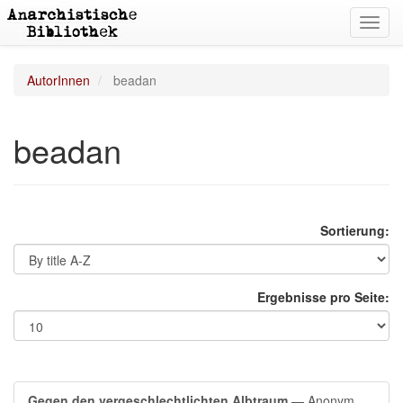
Toggl
navig
AutorInnen
beadan
beadan
Sortierung:
Ergebnisse pro Seite:
Gegen den vergeschlechtlichten Albtraum
— Anonym