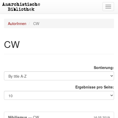
Toggl
navig
AutorInnen
CW
CW
Sortierung:
Ergebnisse pro Seite:
Nihilismus
— CW
16.05.2019